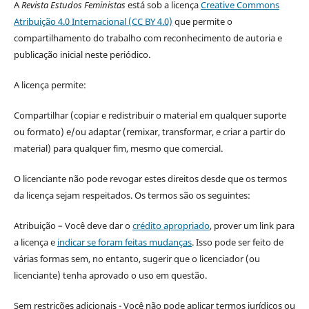
A
Revista Estudos Feministas
está sob a licença
Creative Commons
Atribuição 4.0 Internacional (CC BY 4.0)
que permite o
compartilhamento do trabalho com reconhecimento de autoria e
publicação inicial neste periódico.
A licença permite:
Compartilhar (copiar e redistribuir o material em qualquer suporte
ou formato) e/ou adaptar (remixar, transformar, e criar a partir do
material) para qualquer fim, mesmo que comercial.
O licenciante não pode revogar estes direitos desde que os termos
da licença sejam respeitados. Os termos são os seguintes:
Atribuição – Você deve dar o
crédito apropriado
, prover um link para
a licença e
indicar se foram feitas mudanças
. Isso pode ser feito de
várias formas sem, no entanto, sugerir que o licenciador (ou
licenciante) tenha aprovado o uso em questão.
Sem restrições adicionais - Você não pode aplicar termos jurídicos ou