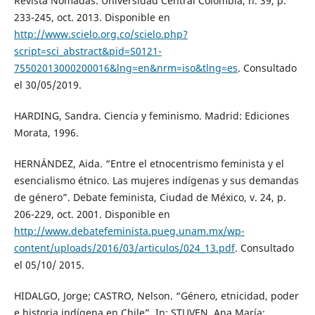
Revista Nómadas. Universidad Central Colombia, n. 39, p.
233-245, oct. 2013. Disponible en
http://www.scielo.org.co/scielo.php?
script=sci_abstract&pid=S0121-
75502013000200016&lng=en&nrm=iso&tlng=es
. Consultado
el 30/05/2019.
HARDING, Sandra. Ciencia y feminismo. Madrid: Ediciones
Morata, 1996.
HERNÁNDEZ, Aida. “Entre el etnocentrismo feminista y el
esencialismo étnico. Las mujeres indígenas y sus demandas
de género”. Debate feminista, Ciudad de México, v. 24, p.
206-229, oct. 2001. Disponible en
http://www.debatefeminista.pueg.unam.mx/wp-
content/uploads/2016/03/articulos/024_13.pdf
. Consultado
el 05/10/ 2015.
HIDALGO, Jorge; CASTRO, Nelson. “Género, etnicidad, poder
e historia indígena en Chile”. In: STUVEN, Ana María;