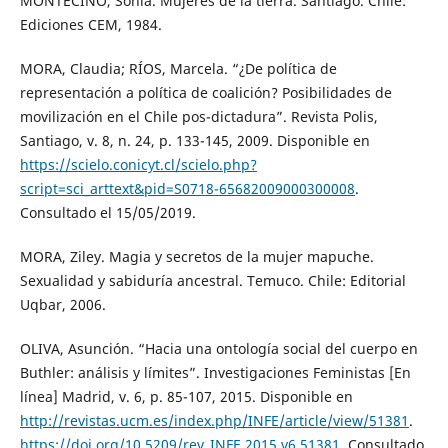
MONTECINO, Sonia. Mujeres de la tierra. Santiago. Chile:
Ediciones CEM, 1984.
MORA, Claudia; RÍOS, Marcela. “¿De política de
representación a política de coalición? Posibilidades de
movilización en el Chile pos-dictadura”. Revista Polis,
Santiago, v. 8, n. 24, p. 133-145, 2009. Disponible en
https://scielo.conicyt.cl/scielo.php?
script=sci_arttext&pid=S0718-65682009000300008
.
Consultado el 15/05/2019.
MORA, Ziley. Magia y secretos de la mujer mapuche.
Sexualidad y sabiduría ancestral. Temuco. Chile: Editorial
Uqbar, 2006.
OLIVA, Asunción. “Hacia una ontología social del cuerpo en
Buthler: análisis y límites”. Investigaciones Feministas [En
línea] Madrid, v. 6, p. 85-107, 2015. Disponible en
http://revistas.ucm.es/index.php/INFE/article/view/51381
.
https://doi.org/10.5209/rev_INFE.2015.v6.51381
. Consultado