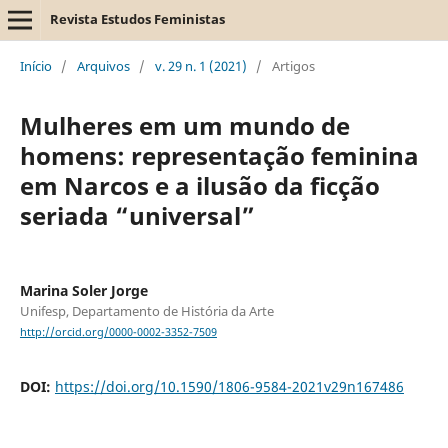
Revista Estudos Feministas
Início
/
Arquivos
/
v. 29 n. 1 (2021)
/
Artigos
Mulheres em um mundo de
homens: representação feminina
em Narcos e a ilusão da ficção
seriada “universal”
Marina Soler Jorge
Unifesp, Departamento de História da Arte
http://orcid.org/0000-0002-3352-7509
DOI:
https://doi.org/10.1590/1806-9584-2021v29n167486