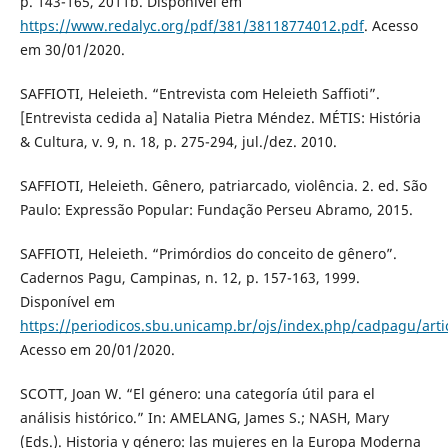
p. 143-165, 2011b. Disponível em
https://www.redalyc.org/pdf/381/38118774012.pdf
. Acesso
em 30/01/2020.
SAFFIOTI, Heleieth. “Entrevista com Heleieth Saffioti”.
[Entrevista cedida a] Natalia Pietra Méndez. MÉTIS: História
& Cultura, v. 9, n. 18, p. 275-294, jul./dez. 2010.
SAFFIOTI, Heleieth. Gênero, patriarcado, violência. 2. ed. São
Paulo: Expressão Popular: Fundação Perseu Abramo, 2015.
SAFFIOTI, Heleieth. “Primórdios do conceito de gênero”.
Cadernos Pagu, Campinas, n. 12, p. 157-163, 1999.
Disponível em
https://periodicos.sbu.unicamp.br/ojs/index.php/cadpagu/art
Acesso em 20/01/2020.
SCOTT, Joan W. “El género: una categoría útil para el
análisis histórico.” In: AMELANG, James S.; NASH, Mary
(Eds.). Historia y género: las mujeres en la Europa Moderna