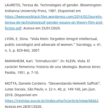
LAURETIS, Teresa de. Technologies of gender. Bloomington:
Indianna University Press, 1987. Disponível em
https://keepypsiblack.files.wordpress.com/2016/02/lauretis-
teresa-de-technologiesof-gender-essays-on-theory-film-and-
fiction.pdf
. Acesso em 25/01/2020.
LYON, E. Stina. “Viola Klein: forgotten émigré intellectual,
public sociologist and advocate of women.” Sociology, v. 41,
n. 5, p. 829-842, 2007.
MANNHEIM, Karl. “Introducción”. In: KLEIN, Viola. El
carácter femenino: historia de una ideología. Buenos Aires:
Paidós, 1951. p. 7-10.
MOTTA, Daniele Cordeiro. “Desvendando Heleieth Saffioti”.
Lutas Sociais, São Paulo, v. 22 n. 40, p. 149-160, jan./jun.
2018. Disponível em
https://revistas.pucsp.br/index.php/ls/article/view/46662
.
Acesso em 28/01/2020.