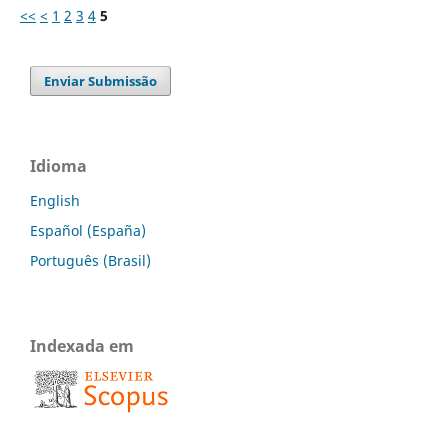
<<
<
1
2
3
4
5
Enviar Submissão
Idioma
English
Español (España)
Português (Brasil)
Indexada em