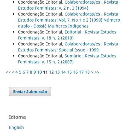
Coordenação Editorial,
Colaboradoras/es
,
Revista
Estudos Feministas: v. 2 n. 3 (1994)
Coordenação Editorial,
Colaboradoras/es
,
Revista
Estudos Feministas: Vol. 7, No 1 e 2 (1999) Número
duplo - Dossiê Mulheres Indígenas
Coordenação Editorial,
Editorial
,
Revista Estudos
Feministas: v. 18 n. 2 (2010)
Coordenação Editorial,
Colaboradoras/es
,
Revista
Estudos Feministas: Special Issue - 1999
Coordenação Editorial,
Sumário
,
Revista Estudos
Feministas: v. 15 n. 2 (2007)
<<
<
4
5
6
7
8
9
10
11
12
13
14
15
16
17
18
>
>>
Enviar Submissão
Idioma
English