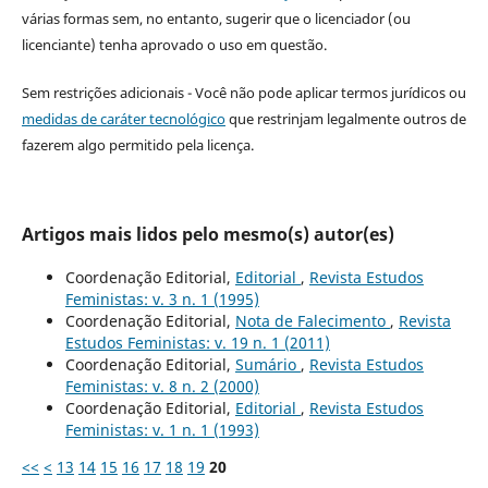
várias formas sem, no entanto, sugerir que o licenciador (ou
licenciante) tenha aprovado o uso em questão.
Sem restrições adicionais - Você não pode aplicar termos jurídicos ou
medidas de caráter tecnológico
que restrinjam legalmente outros de
fazerem algo permitido pela licença.
Artigos mais lidos pelo mesmo(s) autor(es)
Coordenação Editorial,
Editorial
,
Revista Estudos
Feministas: v. 3 n. 1 (1995)
Coordenação Editorial,
Nota de Falecimento
,
Revista
Estudos Feministas: v. 19 n. 1 (2011)
Coordenação Editorial,
Sumário
,
Revista Estudos
Feministas: v. 8 n. 2 (2000)
Coordenação Editorial,
Editorial
,
Revista Estudos
Feministas: v. 1 n. 1 (1993)
<<
<
13
14
15
16
17
18
19
20