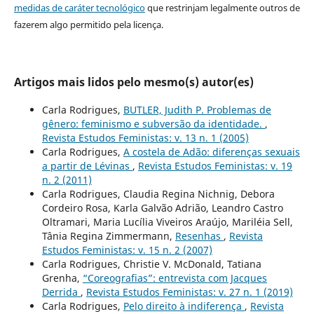
medidas de caráter tecnológico
que restrinjam legalmente outros de
fazerem algo permitido pela licença.
Artigos mais lidos pelo mesmo(s) autor(es)
Carla Rodrigues,
BUTLER, Judith P. Problemas de
gênero: feminismo e subversão da identidade.
,
Revista Estudos Feministas: v. 13 n. 1 (2005)
Carla Rodrigues,
A costela de Adão: diferenças sexuais
a partir de Lévinas
,
Revista Estudos Feministas: v. 19
n. 2 (2011)
Carla Rodrigues, Claudia Regina Nichnig, Debora
Cordeiro Rosa, Karla Galvão Adrião, Leandro Castro
Oltramari, Maria Lucília Viveiros Araújo, Mariléia Sell,
Tânia Regina Zimmermann,
Resenhas
,
Revista
Estudos Feministas: v. 15 n. 2 (2007)
Carla Rodrigues, Christie V. McDonald, Tatiana
Grenha,
“Coreografias”: entrevista com Jacques
Derrida
,
Revista Estudos Feministas: v. 27 n. 1 (2019)
Carla Rodrigues,
Pelo direito à indiferença
,
Revista