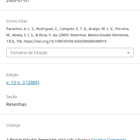
2005-01-01
Como Citar
Paranhos, A. L. S., Rodrigues, C., Campelo, E. T. A., Araújo, M. L. V., Ferreira,
M., Abella, S. I. S., & Rosa, V. da. (2005). Resenhas.
Revista Estudos Feministas
,
13
(3), 756. https://doi.org/10.1590/S0104-026X2005000300019
Fomatos de Citação
Edição
v. 13 n. 3 (2005)
Seção
Resenhas
Licença
A
Revista Estudos Feministas
está sob a licença
Creative Commons