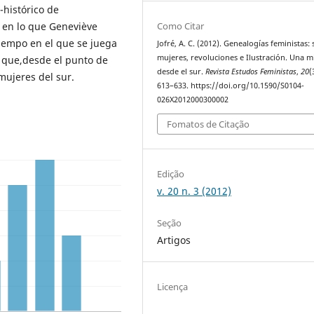
-histórico de
Como Citar
a en lo que Geneviève
tiempo en el que se juega
Jofré, A. C. (2012). Genealogías feministas:
mujeres, revoluciones e Ilustración. Una m
n que,desde el punto de
desde el sur.
Revista Estudos Feministas
,
20
(
mujeres del sur.
613–633. https://doi.org/10.1590/S0104-
026X2012000300002
Fomatos de Citação
Edição
v. 20 n. 3 (2012)
Seção
Artigos
Licença