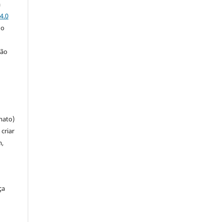
a
4.0
 o
ção
mato)
criar
m,
ça