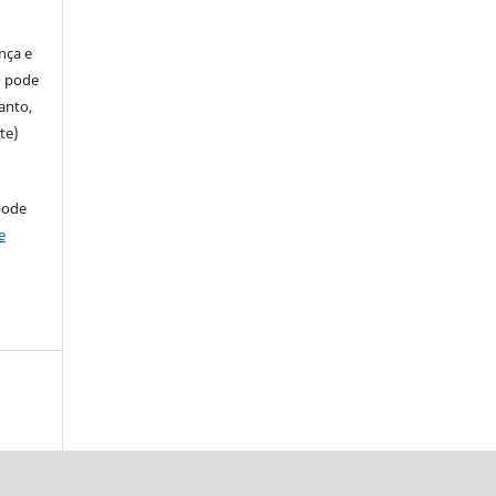
ença e
so pode
anto,
te)
pode
e