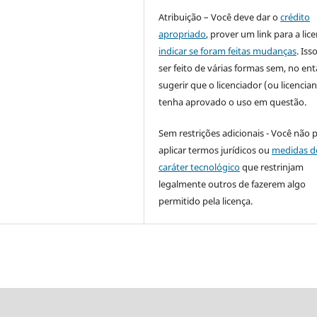
Atribuição – Você deve dar o
crédito
apropriado
, prover um link para a lic
indicar se foram feitas mudanças
. Is
ser feito de várias formas sem, no ent
sugerir que o licenciador (ou licencian
tenha aprovado o uso em questão.
Sem restrições adicionais - Você não 
aplicar termos jurídicos ou
medidas d
caráter tecnológico
que restrinjam
legalmente outros de fazerem algo
permitido pela licença.