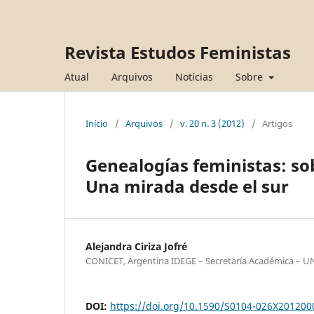
Revista Estudos Feministas
Atual
Arquivos
Notícias
Sobre
Início
/
Arquivos
/
v. 20 n. 3 (2012)
/
Artigos
Genealogías feministas: sob
Una mirada desde el sur
Alejandra Ciriza Jofré
CONICET, Argentina IDEGE – Secretaría Académica – 
DOI:
https://doi.org/10.1590/S0104-026X20120