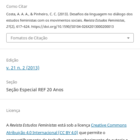
Como Citar
Costa, A. A. A., & Pinheiro, C. C. (2013). Desafios da linguagem no diálogo dos
estudos feministas com os movimentos sociais.
Revista Estudos Feministas
,
21
(2), 617–624. https://doi.org/10.1590/S0104-026X2013000200013
Fomatos de Citação
Edição
v. 21 n. 2 (2013)
Seção
Seção Especial REF 20 Anos
Licença
A
Revista Estudos Feministas
está sob a licença
Creative Commons
Atribuição 4.0 Internacional (CC BY 4.0)
que permite o
compartilhamento do trabalho com reconhecimento de autoria e