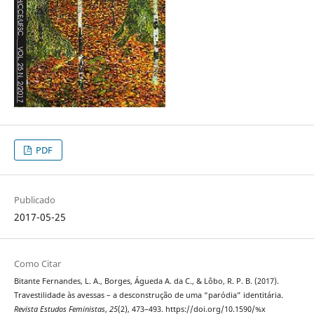
PDF
Publicado
2017-05-25
Como Citar
Bitante Fernandes, L. A., Borges, Águeda A. da C., & Lôbo, R. P. B. (2017).
Travestilidade às avessas – a desconstrução de uma “paródia” identitária.
Revista Estudos Feministas
,
25
(2), 473–493. https://doi.org/10.1590/%x