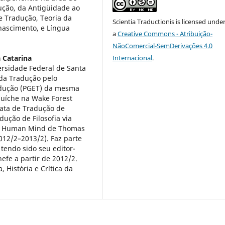
ução, da Antigüidade ao
e Tradução, Teoria da
Scientia Traductionis
is licensed unde
nascimento, e Língua
a
Creative Commons - Atribuição-
NãoComercial-SemDerivações 4.0
 Catarina
Internacional
.
ersidade Federal de Santa
 da Tradução pelo
dução (PGET) da mesma
duíche na Wake Forest
rata de Tradução de
dução de Filosofia via
he Human Mind de Thomas
12/2–2013/2). Faz parte
 tendo sido seu editor-
hefe a partir de 2012/2.
 História e Crítica da