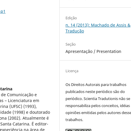
4p1
Edição
n. 14 (2013): Machado de Assis &
Tradução
Seção
Apresentação / Presentation
Licença
Os Direitos Autorais para trabalhos
tarina
publicados neste periódico são do
e de Comunicação e
periódico. Scientia Tradutionis não se
as – Licenciatura em
responsabiliza pelos conceitos, idéias
rina (UFSC) (1993),
idade (1998) e doutorado
opiniões emitidas pelos autores dess
lona (2002). Atualmente é
trabalhos.
Santa Catarina. É editor-
 experiência na área de