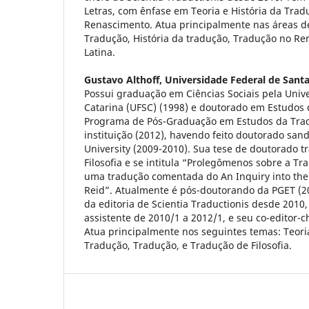
Letras, com ênfase em Teoria e História da Trad
Renascimento. Atua principalmente nas áreas d
Tradução, História da tradução, Tradução no Re
Latina.
Gustavo Althoff,
Universidade Federal de Santa
Possui graduação em Ciências Sociais pela Univ
Catarina (UFSC) (1998) e doutorado em Estudos
Programa de Pós-Graduação em Estudos da Tra
instituição (2012), havendo feito doutorado san
University (2009-2010). Sua tese de doutorado t
Filosofia e se intitula “Prolegômenos sobre a Tra
uma tradução comentada do An Inquiry into t
Reid”. Atualmente é pós-doutorando da PGET (20
da editoria de Scientia Traductionis desde 2010,
assistente de 2010/1 a 2012/1, e seu co-editor-c
Atua principalmente nos seguintes temas: Teoria,
Tradução, Tradução, e Tradução de Filosofia.