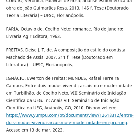
CÚRCIO, Verônica. Palavras de Rosa: análise estilométrica da
obra de João Guimarães Rosa. 2013. 145 f. Tese (Doutorado
Teoria Literária) – UFSC, Florianópolis.
FARIA, Octavio de. Coelho Neto: romance. Rio de Janeiro:
Livraria Agir Editora, 1963.
FREITAS, Deise J. T. de. A composição do estilo do contista
Machado de Assis. 2007. 211 f. Tese (Doutorado em
Literatura) – UFSC, Florianópolis.
IGNÁCIO, Ewerton de Freitas; MENDES, Rafael Ferreira
Campos. Entre dois modus vivendi: arcaísmo e modernidade
em Turbilhão, de Coelho Neto. VIII Seminário de Iniciação
Científica da UEG. In: Anais VIII Seminário de Iniciação
Científica da UEG, Anápolis, GO, 2010. Disponível em:
https://www.yumpu.com/pt/document/view/12618312/entre-
dois-modus-vivendi-arcaismo-e-modernidade-em-prp-ueg
.
Acesso em 13 de mar. 2023.