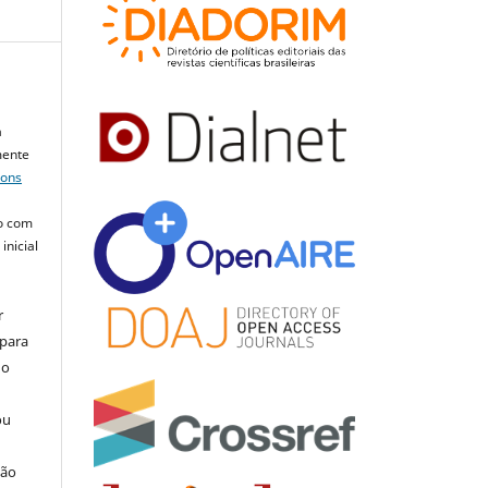
a
mente
mons
o com
inicial
r
 para
do
ou
ção