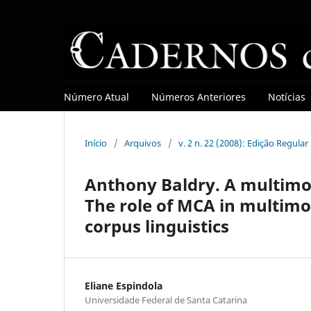
Número Atual
Números Anteriores
Notícias
Início
/
Arquivos
/
v. 2 n. 22 (2008): Edição Regular
Anthony Baldry. A multimod
The role of MCA in multim
corpus linguistics
Eliane Espindola
Universidade Federal de Santa Catarina