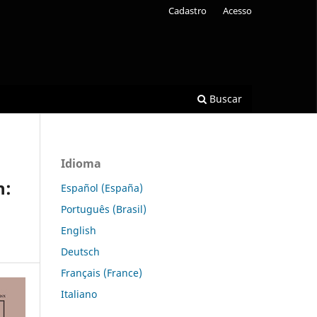
Cadastro
Acesso
Buscar
Idioma
h:
Español (España)
Português (Brasil)
English
Deutsch
Français (France)
Italiano