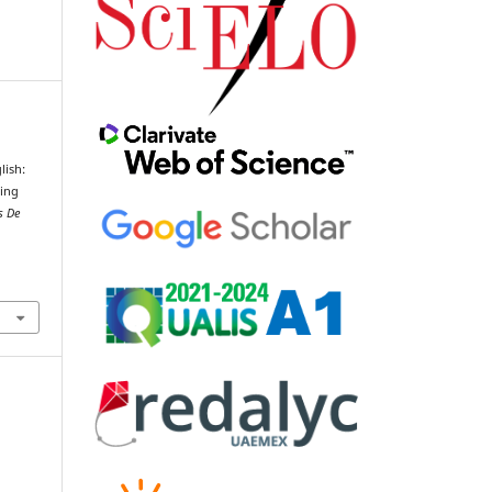
lish:
cing
s De