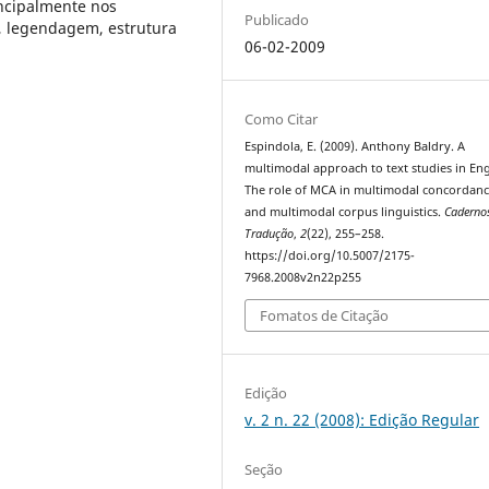
incipalmente nos
Publicado
l, legendagem, estrutura
06-02-2009
Como Citar
Espindola, E. (2009). Anthony Baldry. A
multimodal approach to text studies in Eng
The role of MCA in multimodal concordan
and multimodal corpus linguistics.
Caderno
Tradução
,
2
(22), 255–258.
https://doi.org/10.5007/2175-
7968.2008v2n22p255
Fomatos de Citação
Edição
v. 2 n. 22 (2008): Edição Regular
Seção