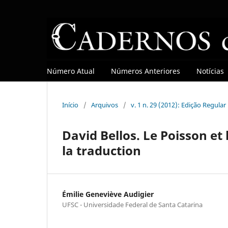
Número Atual
Números Anteriores
Notícias
Início
/
Arquivos
/
v. 1 n. 29 (2012): Edição Regular
David Bellos. Le Poisson et
la traduction
Émilie Geneviève Audigier
UFSC - Universidade Federal de Santa Catarina