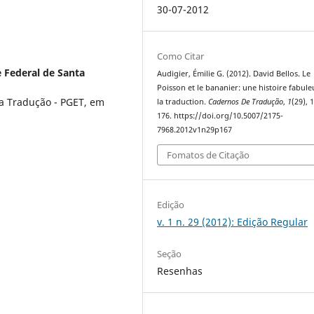
30-07-2012
Como Citar
 Federal de Santa
Audigier, Émilie G. (2012). David Bellos. Le
Poisson et le bananier: une histoire fabule
a Tradução - PGET, em
la traduction.
Cadernos De Tradução
,
1
(29), 
176. https://doi.org/10.5007/2175-
7968.2012v1n29p167
Fomatos de Citação
Edição
v. 1 n. 29 (2012): Edição Regular
Seção
Resenhas