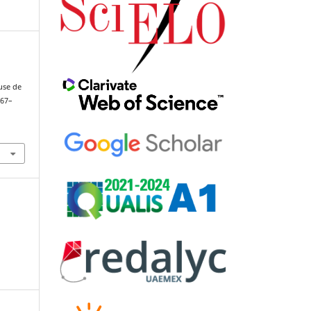
use de
167–