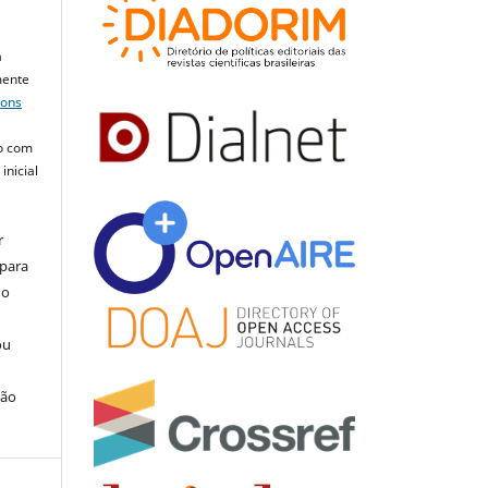
a
mente
mons
o com
inicial
r
 para
do
ou
ção