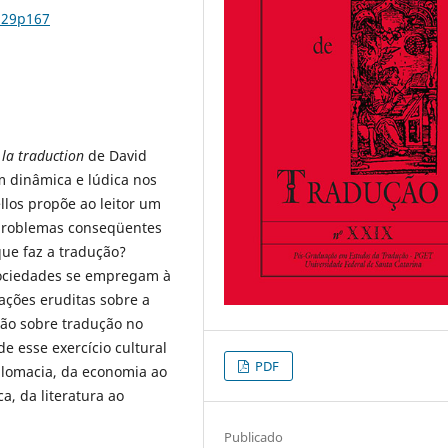
n29p167
 la traduction
de David
m dinâmica e lúdica nos
llos propõe ao leitor um
 problemas conseqüentes
que faz a tradução?
sociedades se empregam à
ações eruditas sobre a
xão sobre tradução no
e esse exercício cultural
PDF
iplomacia, da economia ao
ca, da literatura ao
Publicado