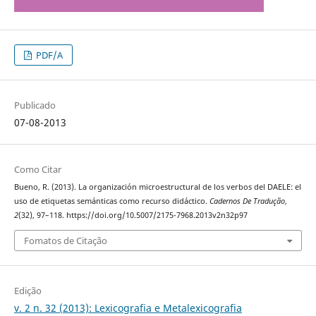
PDF/A
Publicado
07-08-2013
Como Citar
Bueno, R. (2013). La organización microestructural de los verbos del DAELE: el
uso de etiquetas semánticas como recurso didáctico.
Cadernos De Tradução
,
2
(32), 97–118. https://doi.org/10.5007/2175-7968.2013v2n32p97
Fomatos de Citação
Edição
v. 2 n. 32 (2013): Lexicografia e Metalexicografia