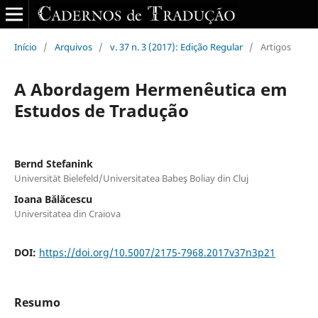
Início
/
Arquivos
/
v. 37 n. 3 (2017): Edição Regular
/
Artigos
A Abordagem Hermenêutica em
Estudos de Tradução
Bernd Stefanink
Universität Bielefeld/Universitatea Babeş Boliay din Cluj
Ioana Bălăcescu
Universitatea din Craiova
DOI:
https://doi.org/10.5007/2175-7968.2017v37n3p21
Resumo