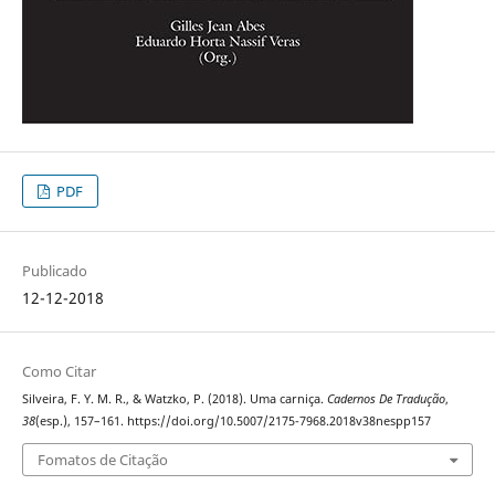
PDF
Publicado
12-12-2018
Como Citar
Silveira, F. Y. M. R., & Watzko, P. (2018). Uma carniça.
Cadernos De Tradução
,
38
(esp.), 157–161. https://doi.org/10.5007/2175-7968.2018v38nespp157
Fomatos de Citação