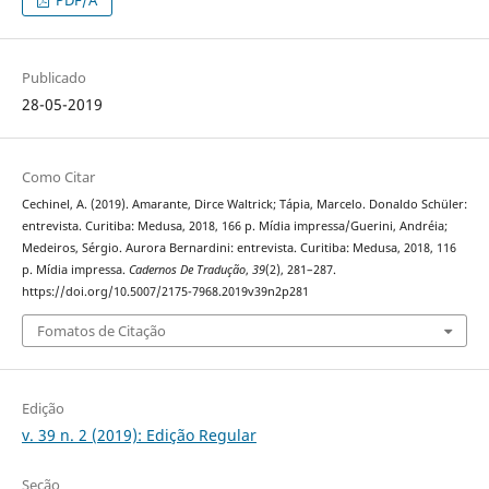
PDF/A
Publicado
28-05-2019
Como Citar
Cechinel, A. (2019). Amarante, Dirce Waltrick; Tápia, Marcelo. Donaldo Schüler:
entrevista. Curitiba: Medusa, 2018, 166 p. Mídia impressa/Guerini, Andréia;
Medeiros, Sérgio. Aurora Bernardini: entrevista. Curitiba: Medusa, 2018, 116
p. Mídia impressa.
Cadernos De Tradução
,
39
(2), 281–287.
https://doi.org/10.5007/2175-7968.2019v39n2p281
Fomatos de Citação
Edição
v. 39 n. 2 (2019): Edição Regular
Seção