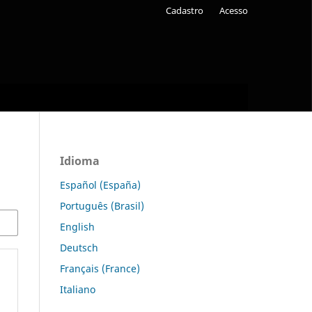
Cadastro
Acesso
Idioma
Español (España)
Português (Brasil)
English
Deutsch
Français (France)
Italiano