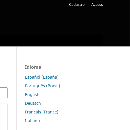
Cadastro
Acesso
Idioma
Español (España)
Português (Brasil)
English
Deutsch
Français (France)
Italiano