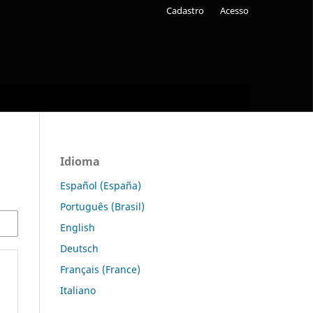
Cadastro
Acesso
Idioma
Español (España)
Português (Brasil)
English
Deutsch
Français (France)
Italiano