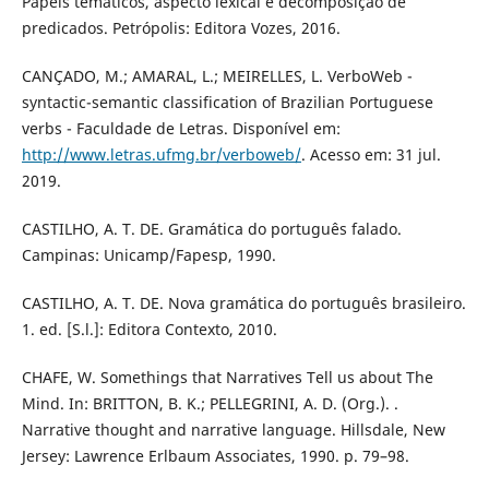
Papéis temáticos, aspecto lexical e decomposição de
predicados. Petrópolis: Editora Vozes, 2016.
CANÇADO, M.; AMARAL, L.; MEIRELLES, L. VerboWeb -
syntactic-semantic classification of Brazilian Portuguese
verbs - Faculdade de Letras. Disponível em:
http://www.letras.ufmg.br/verboweb/
. Acesso em: 31 jul.
2019.
CASTILHO, A. T. DE. Gramática do português falado.
Campinas: Unicamp/Fapesp, 1990.
CASTILHO, A. T. DE. Nova gramática do português brasileiro.
1. ed. [S.l.]: Editora Contexto, 2010.
CHAFE, W. Somethings that Narratives Tell us about The
Mind. In: BRITTON, B. K.; PELLEGRINI, A. D. (Org.). .
Narrative thought and narrative language. Hillsdale, New
Jersey: Lawrence Erlbaum Associates, 1990. p. 79–98.