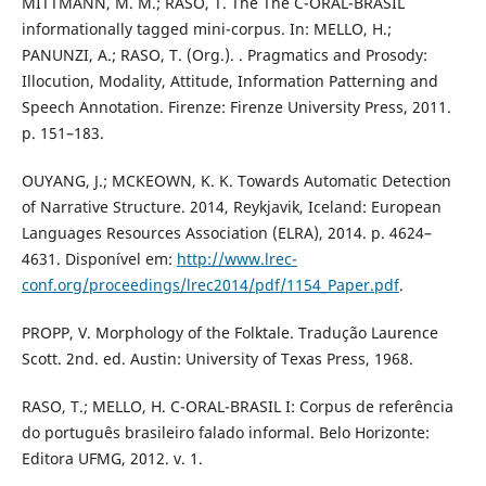
MITTMANN, M. M.; RASO, T. The The C-ORAL-BRASIL
informationally tagged mini-corpus. In: MELLO, H.;
PANUNZI, A.; RASO, T. (Org.). . Pragmatics and Prosody:
Illocution, Modality, Attitude, Information Patterning and
Speech Annotation. Firenze: Firenze University Press, 2011.
p. 151–183.
OUYANG, J.; MCKEOWN, K. K. Towards Automatic Detection
of Narrative Structure. 2014, Reykjavik, Iceland: European
Languages Resources Association (ELRA), 2014. p. 4624–
4631. Disponível em:
http://www.lrec-
conf.org/proceedings/lrec2014/pdf/1154_Paper.pdf
.
PROPP, V. Morphology of the Folktale. Tradução Laurence
Scott. 2nd. ed. Austin: University of Texas Press, 1968.
RASO, T.; MELLO, H. C-ORAL-BRASIL I: Corpus de referência
do português brasileiro falado informal. Belo Horizonte:
Editora UFMG, 2012. v. 1.