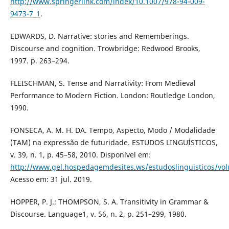
http://www.springerlink.com/index/10.1007/978-94-009-
9473-7_1
.
EDWARDS, D. Narrative: stories and Rememberings.
Discourse and cognition. Trowbridge: Redwood Brooks,
1997. p. 263–294.
FLEISCHMAN, S. Tense and Narrativity: From Medieval
Performance to Modern Fiction. London: Routledge London,
1990.
FONSECA, A. M. H. DA. Tempo, Aspecto, Modo / Modalidade
(TAM) na expressão de futuridade. ESTUDOS LINGUÍSTICOS,
v. 39, n. 1, p. 45–58, 2010. Disponível em:
http://www.gel.hospedagemdesites.ws/estudoslinguisticos/vo
Acesso em: 31 jul. 2019.
HOPPER, P. J.; THOMPSON, S. A. Transitivity in Grammar &
Discourse. Language1, v. 56, n. 2, p. 251–299, 1980.