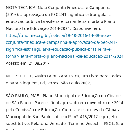
NOTA TÉCNICA. Nota Conjunta Fineduca e Campanha
(2016): a aprovação da PEC 241 significa estrangular a
educação pública brasileira e tornar letra morta o Plano
Nacional de Educação 2014-2024. Disponível em:
https://undime.org.br/noticia/18-10-2016-14-38-nota-
conjunta-fineduca-e-campanha-a-aprovacao-da-pec-241-
significa-estrangular-a-educacao-publica-brasileira-e-
tornar-letra-morta-o-plano-nacional-de-educacao-2014-2024
Acesso em: 21.08.2017.
NIETZSCHE, F. Assim Falou Zaratustra. Um Livro para Todos
e para Ninguém. Ed. Vozes. São Paulo.2002.
SÃO PAULO. PME - Plano Municipal de Educação da Cidade
de São Paulo - Parecer final aprovado em novembro de 2014
pela Comissão de Educação, Cultura e esportes da Câmara
Municipal de São Paulo sobre o PL nº. 415/2012 e projeto
substitutivo. Relatoria Vereador Toninho Vespoli – PSOL. São