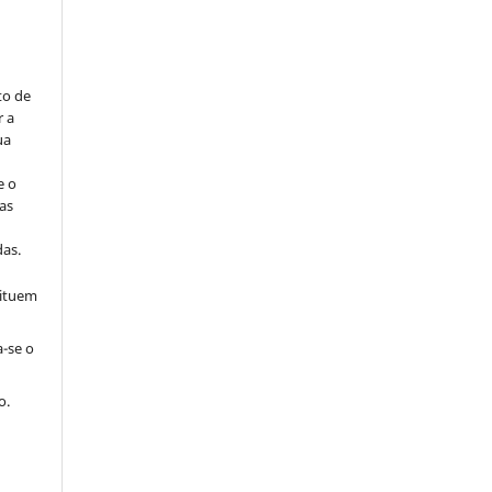
to de
r a
ua
e o
as
s
as.
tituem
a-se o
o.