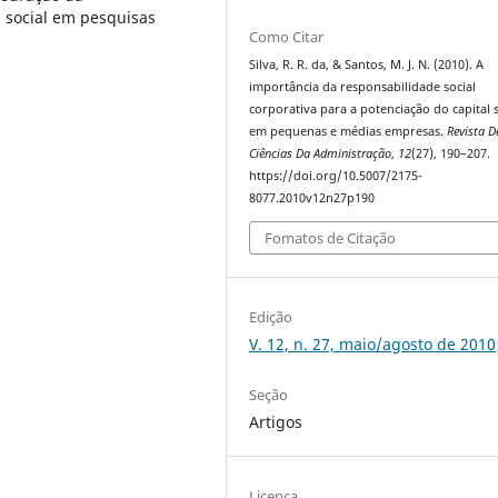
l social em pesquisas
Como Citar
Silva, R. R. da, & Santos, M. J. N. (2010). A
importância da responsabilidade social
corporativa para a potenciação do capital s
em pequenas e médias empresas.
Revista D
Ciências Da Administração
,
12
(27), 190–207.
https://doi.org/10.5007/2175-
8077.2010v12n27p190
Fomatos de Citação
Edição
V. 12, n. 27, maio/agosto de 2010
Seção
Artigos
Licença