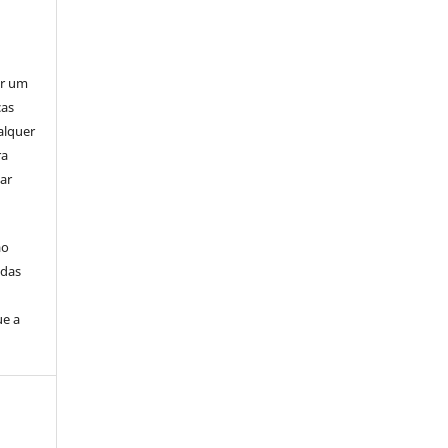
er um
ças
alquer
ra
ar
ão
idas
ue a