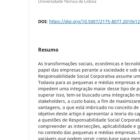
Universidade Técnica de Lisboa
DOI:
https://doi.org/10.5007/2175-8077.2010v1
Resumo
As transformações sociais, econômicas e tecnol
papel das empresas perante a sociedade e sob 
Responsabilidade Social Corporativa assume um
Todavia para as pequenas e médias empresas ex
impedem uma integração maior desse tipo de pr
superar isso, tem-se buscado uma integração m
stakeholders, a custo baixo, a fim de maximizar
vantagens, o que está imbricado no conceito de c
objetivo deste artigo é apresentar a teoria do cap
a questões de Responsabilidade Social Corporat
compreender as intersecções, aplicabilidade e 
no contexto das pequenas e médias empresas. 
variáveis que podem servir como base para me