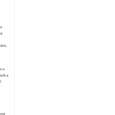
de
na
ário,
m o
 sob a
0
umir