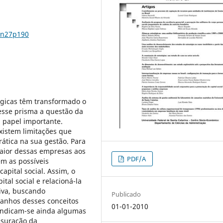
2n27p190
ógicas têm transformado o
esse prisma a questão da
 papel importante.
istem limitações que
ática na sua gestão. Para
aior dessas empresas aos
PDF/A
em as possíveis
apital social. Assim, o
ital social e relacioná-la
iva, buscando
Publicado
ganhos desses conceitos
01-01-2010
Indicam-se ainda algumas
nsuração da