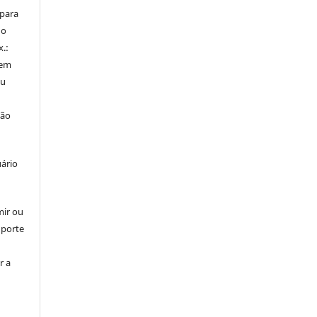
 para
do
x.:
 em
ou
ção
uário
mir ou
uporte
r a