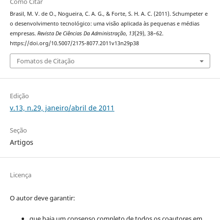
Como Citar
Brasil, M. V. de O., Nogueira, C. A. G., & Forte, S. H. A. C. (2011). Schumpeter e
o desenvolvimento tecnológico: uma visão aplicada às pequenas e médias
empresas.
Revista De Ciências Da Administração
,
13
(29), 38–62.
https://doi.org/10.5007/2175-8077.2011v13n29p38
Fomatos de Citação
Edição
v.13, n.29, janeiro/abril de 2011
Seção
Artigos
Licença
O autor deve garantir:
que haja um consenso completo de todos os coautores em