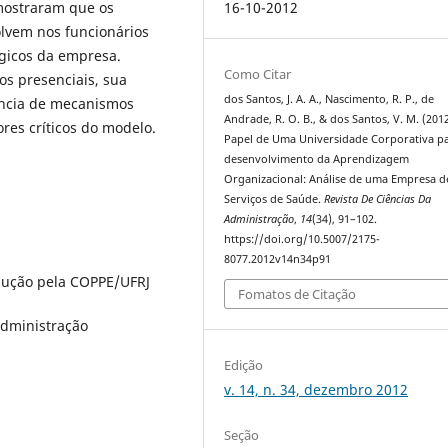
16-10-2012
 mostraram que os
lvem nos funcionários
égicos da empresa.
Como Citar
os presenciais, sua
dos Santos, J. A. A., Nascimento, R. P., de
sência de mecanismos
Andrade, R. O. B., & dos Santos, V. M. (201
res críticos do modelo.
Papel de Uma Universidade Corporativa p
desenvolvimento da Aprendizagem
Organizacional: Análise de uma Empresa d
Serviços de Saúde.
Revista De Ciências Da
Administração
,
14
(34), 91–102.
https://doi.org/10.5007/2175-
8077.2012v14n34p91
odução pela COPPE/UFRJ
Fomatos de Citação
dministração
Edição
v. 14, n. 34, dezembro 2012
Seção