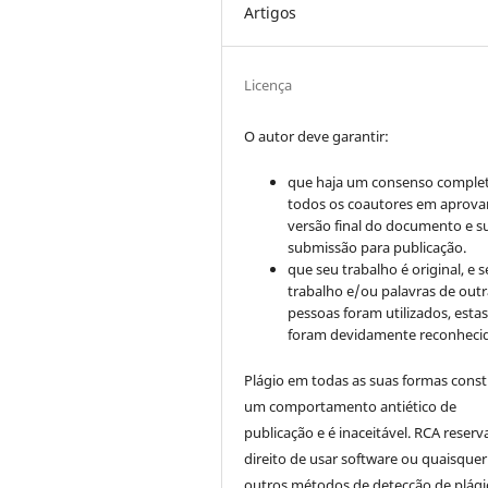
Artigos
Licença
O autor deve garantir:
que haja um consenso comple
todos os coautores em aprova
versão final do documento e s
submissão para publicação.
que seu trabalho é original, e s
trabalho e/ou palavras de outr
pessoas foram utilizados, esta
foram devidamente reconhecid
Plágio em todas as suas formas cons
um comportamento antiético de
publicação e é inaceitável. RCA reserv
direito de usar software ou quaisquer
outros métodos de detecção de plági