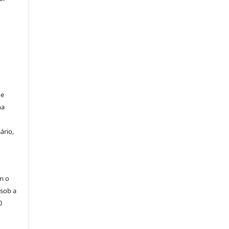
de
na
ário,
m o
 sob a
0