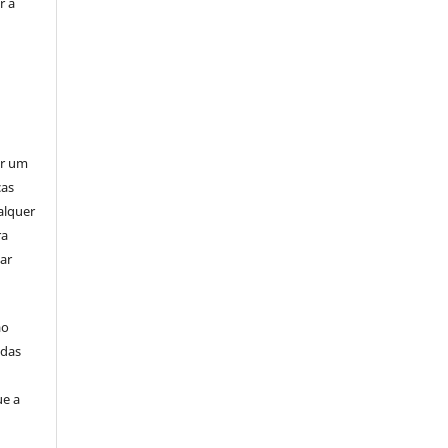
r a
er um
ças
alquer
ra
ar
ão
idas
ue a