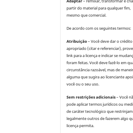
Adaptar
– remixar, transformar e cria
partir do material para qualquer fim,
mesmo que comercial.
De acordo com os seguintes termos:
Atribuição
– Você deve dar o crédito
apropriado (citar e referenciar), prov
link para a licença e indicar se mudan
foram feitas. Você deve fazê-lo em qu
circunstância razoável, mas de manei
alguma que sugira ao licenciante apoi
você ou o seu uso.
Sem restrições adicionais
– Você n
pode aplicar termos jurídicos ou med
de caráter tecnológico que restrinjam
legalmente outros de fazerem algo q
licença permita.