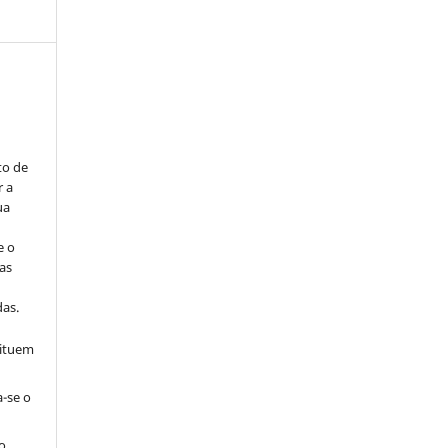
to de
r a
ua
e o
as
s
as.
tituem
a-se o
o.