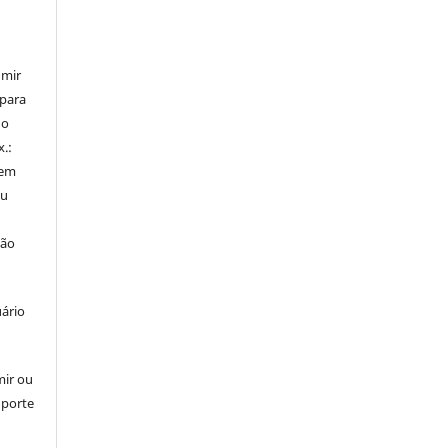
umir
 para
do
x.:
 em
ou
ção
uário
mir ou
uporte