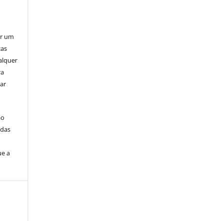
er um
ças
alquer
ra
ar
ão
idas
ue a