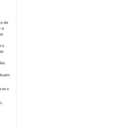
to de
r a
ua
e o
as
s
as.
tituem
a-se o
o.