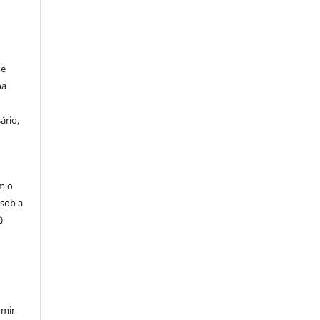
de
na
ário,
m o
 sob a
0
umir