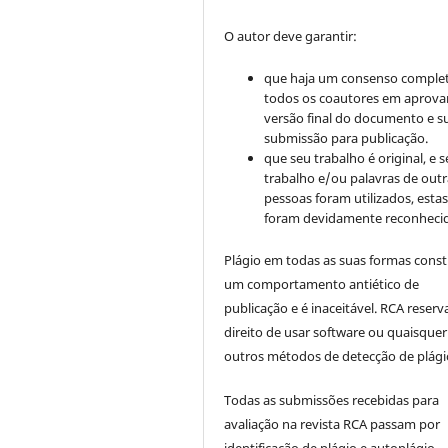
O autor deve garantir:
que haja um consenso comple
todos os coautores em aprova
versão final do documento e s
submissão para publicação.
que seu trabalho é original, e s
trabalho e/ou palavras de outr
pessoas foram utilizados, esta
foram devidamente reconhecid
Plágio em todas as suas formas cons
um comportamento antiético de
publicação e é inaceitável. RCA reserv
direito de usar software ou quaisquer
outros métodos de detecção de plági
Todas as submissões recebidas para
avaliação na revista RCA passam por
identificação de plágio e autoplágio.