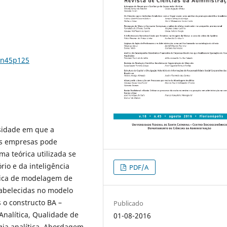
8n45p125
nsidade em que a
das empresas pode
ma teórica utilizada se
rio e da inteligência
PDF/A
cnica de modelagem de
tabelecidas no modelo
 o constructo BA –
Publicado
Analítica, Qualidade de
01-08-2016
ia analítica, Abordagem