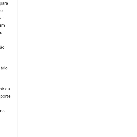
 para
do
x.:
 em
ou
ção
uário
mir ou
uporte
r a