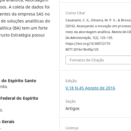
sos. A coleta de dados foi
Como Citar
ientes da empresa SAS no
de soluções analíticas do
Cavalcanti, C. X., Oliveira, M. P. V., & Bronz
(2016). Alcançando a inovação em process
ítica (BA) tem um forte
meio da abordagem analítica.
Revista De Ci
ructo Estratégia possui
Da Administração
,
1
(2), 125–135.
https://doi.org/10.5007/2175-
8077.2016v18n45p125
Fomatos de Citação
 do Espírito Santo
Edição
nto.
V.18 N.45 Agosto de 2016
Federal do Espírito
Seção
Artigos
o.
 Gerais
.
Licença