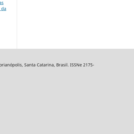
as
s da
ianópolis, Santa Catarina, Brasil. ISSNe 2175-