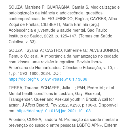
SOUZA, Marilene P; GUARAGNA, Camila S. Medicalização e
patologização da infância e adolescência: questões
contemporâneas. In: FIGUEIREDO, Regina; CAYRES, Alina
Zoqui de Freitas; CILIBERTI, Maria Ermínia (org.).
Adolescência e juventude & saúde mental. São Paulo:
Instituto de Saúde, 2023. p. 125–147. (Temas em Saúde
Coletiva, v. 33).
SOUZA, Tayana V.; CASTRO, Katherine G.; ALVES JÚNIOR,
Remulo O.; et al. A importância da humanização no cuidado
com idosos: uma revisão integrativa. Revista Ibero-
Americana de Humanidades, Ciências e Educação, v. 10, n.
1, p. 1590–1600, 2024. DOI:
https://doi.org/10.51891/rease.v10i1.13086
TERRA, Tauana; SCHAFER, Julia L.; PAN, Pedro M.; et al.
Mental health conditions in Lesbian, Gay, Bisexual,
Transgender, Queer and Asexual youth in Brazil: A call for
action. J Affect Disord. Fev 2022, v.298, p.190-3. Disponível
em:
https://doi.org/10.1016/j.jad.2021.10.108
Anônimo; CUNHA, Isadora M. Promoção da saúde mental e
prevenção do suicídio entre pessoas LGBTQIAPN+. Enferm