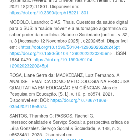
2021;18(22):11801. Disponível em:
https://doi.org/10.3390/ijerph182211801
MODOLO, Leandro; DIAS, Thais. Questões da saúde digital
para o SUS: a “saúde móvel” e a automação algorítmica do
saber-poder da medicina. Saúde e Sociedade [online]. v. 32,
n. 3 [Acessado 12 Novembro 2025] , e220245pt. Disponível
em: <
https://doi.org/10.1590/S0104-12902023220245pt
https://doi.org/10.1590/S0104-12902023220245en
> . ISSN
1984-0470.
https://doi.org/10.1590/S0104-
12902023220245pt
.
ROSA, Liane Serra da; MACKEDANZ, Luiz Fernando. A
ANÁLISE TEMÁTICA COMO METODOLOGIA NA PESQUISA
QUALITATIVA EM EDUCAÇÃO EM CIÊNCIAS. Atos de
Pesquisa em Educação, [S. l.], v. 16, p. e8574, 2021.
Disponível em: DOI:
https://doi.org/10.7867/1809-
0354202116e8574
SANTOS, Thamires C; PASSOS, Rachel G.
Interseccionalidade e Serviço Social: a perspectiva crítica de
Lélia Gonzalez. Serviço Social & Sociedade, v. 148, n. 3,
e6628451, 2025. Disponível em: