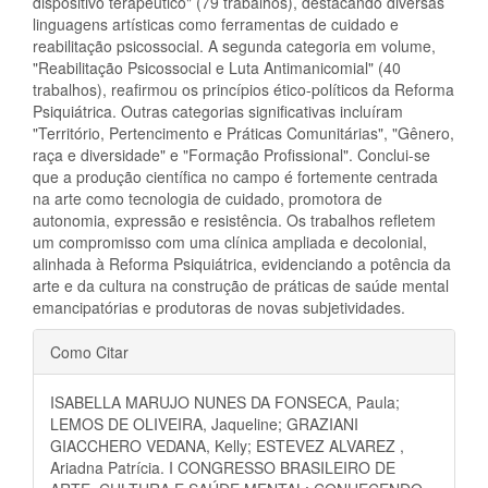
dispositivo terapêutico" (79 trabalhos), destacando diversas
linguagens artísticas como ferramentas de cuidado e
reabilitação psicossocial. A segunda categoria em volume,
"Reabilitação Psicossocial e Luta Antimanicomial" (40
trabalhos), reafirmou os princípios ético-políticos da Reforma
Psiquiátrica. Outras categorias significativas incluíram
"Território, Pertencimento e Práticas Comunitárias", "Gênero,
raça e diversidade" e "Formação Profissional". Conclui-se
que a produção científica no campo é fortemente centrada
na arte como tecnologia de cuidado, promotora de
autonomia, expressão e resistência. Os trabalhos refletem
um compromisso com uma clínica ampliada e decolonial,
alinhada à Reforma Psiquiátrica, evidenciando a potência da
arte e da cultura na construção de práticas de saúde mental
emancipatórias e produtoras de novas subjetividades.
Detalhes
Como Citar
do
ISABELLA MARUJO NUNES DA FONSECA, Paula;
artigo
LEMOS DE OLIVEIRA, Jaqueline; GRAZIANI
GIACCHERO VEDANA, Kelly; ESTEVEZ ALVAREZ ,
Ariadna Patrícia. I CONGRESSO BRASILEIRO DE