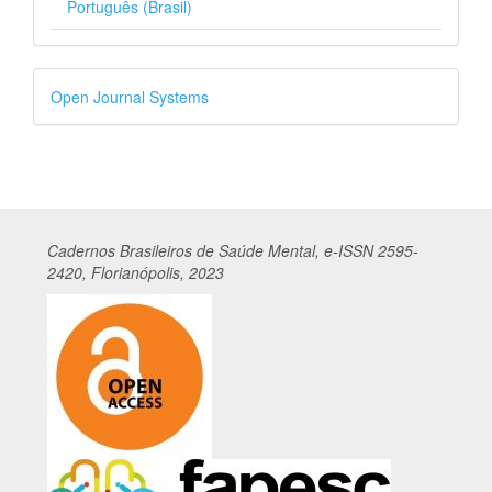
Português (Brasil)
Desenvolvido
Open Journal Systems
por
Cadernos
Br
asileiros
de Saúde Mental, e-ISSN 2595-
2420, Florianópolis, 2023