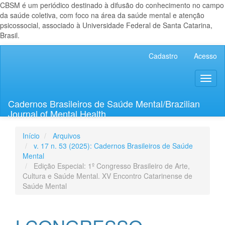
CBSM é um periódico destinado à difusão do conhecimento no campo
da saúde coletiva, com foco na área da saúde mental e atenção
psicossocial, associado à Universidade Federal de Santa Catarina,
Brasil.
Navegação
Cadastro
Acesso
Principal
Conteúdo
Toggl
principal
naviga
Barra
Lateral
Cadernos Brasileiros de Saúde Mental/Brazilian
Journal of Mental Health
Início
Arquivos
v. 17 n. 53 (2025): Cadernos Brasileiros de Saúde
Mental
Edição Especial: 1º Congresso Brasileiro de Arte,
Cultura e Saúde Mental. XV Encontro Catarinense de
Saúde Mental