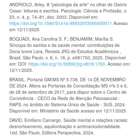
ANDRIOLO, Arley. A "psicologia da arte" no olhar de Osório
Cesar: leituras e escritos. Psicologia: Ciência e Profissão, v.
23, n. 4, p. 74–81, dez. 2003. Disponível em:
https://doi.org/10.1590/S1414-98932003000400011
Acesso
em 12/11/2025
BOQUADI, Ana Carolina S. F.; BENJAMIM, Marília S.
Síncopa do samba e da saúde mental: contribuições de
Dona Ivone Lara. Revista JRG de Estudos Acadêmicos ,
Brasil, São Paulo, v. 8, n. 18, p. e081700, 2025. Disponível
em: DOI:
https://doi.org/10.55892/jrg.v8i18.1700
. Acesso em:
12/11/2025.
BRASIL. Portaria GM/MS Nº 5.738, DE 14 DE NOVEMBRO
DE 2024. Altera as Portarias de Consolidação MS nºs 3 e 6,
de 28 de setembro de 2017, para dispor sobre o Centro de
Convivência - CECO da Rede de Atenção Psicossocial -
RAPS, no âmbito do Sistema Único de Saúde - SUS. 2024.
Disponível em: Ministério da Saúde acesso em 12/11/2025
DAVID, Emiliano Camargo. Saúde mental e relações raciais:
desnorteamento, aquilombação e antimanicolonialidade.
1ed. São Paulo, Editora Perspectiva, 2024.