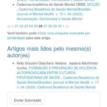
Cadernos brasileiros de Saúde Mental CBSM,
MOÇÃO
,
Cadernos Brasileiros de Saúde Mental/Brazilian
Journal of Mental Health: v. 15 n. 45 (2023):
Humanização, Democracia e Saúde Mental
<<
<
21
22
23
24
25
26
27
28
29
30
>
>>
Você também pode
iniciar uma pesquisa avançada por
similaridade
para este artigo.
Artigos mais lidos pelo mesmo(s)
autor(es)
Kelly Graziani Giacchero Vedana , Isadora Manfrinato
Cunha,
FORMAÇÃO E PREVENÇÃO DA VIOLÊNCIA
AUTOPROVOCADA ENTRE FUTUROS
PROFISSIONAIS DE SAÚDE
,
Cadernos Brasileiros de
Saúde Mental/Brazilian Journal of Mental Health: v. 17
n. 54 (2025): Cadernos Brasileiros de Saúde Mental
Enviar
Enviar Submissão
Submissão