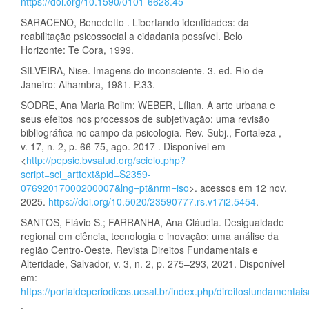
https://doi.org/10.1590/0101-6628.45
SARACENO, Benedetto . Libertando identidades: da
reabilitação psicossocial a cidadania possível. Belo
Horizonte: Te Cora, 1999.
SILVEIRA, Nise. Imagens do inconsciente. 3. ed. Rio de
Janeiro: Alhambra, 1981. P.33.
SODRE, Ana Maria Rolim; WEBER, Lílian. A arte urbana e
seus efeitos nos processos de subjetivação: uma revisão
bibliográfica no campo da psicologia. Rev. Subj., Fortaleza ,
v. 17, n. 2, p. 66-75, ago. 2017 . Disponível em
<
http://pepsic.bvsalud.org/scielo.php?
script=sci_arttext&pid=S2359-
07692017000200007&lng=pt&nrm=iso
>. acessos em 12 nov.
2025.
https://doi.org/10.5020/23590777.rs.v17i2.5454
.
SANTOS, Flávio S.; FARRANHA, Ana Cláudia. Desigualdade
regional em ciência, tecnologia e inovação: uma análise da
região Centro-Oeste. Revista Direitos Fundamentais e
Alteridade, Salvador, v. 3, n. 2, p. 275–293, 2021. Disponível
em:
https://portaldeperiodicos.ucsal.br/index.php/direitosfundamentais
.