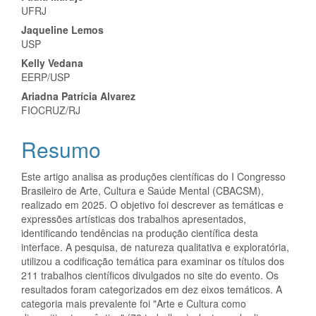
Conteúdo
UFRJ
do
Jaqueline Lemos
artigo
USP
Kelly Vedana
principal
EERP/USP
Ariadna Patrícia Alvarez
FIOCRUZ/RJ
Resumo
Este artigo analisa as produções científicas do I Congresso
Brasileiro de Arte, Cultura e Saúde Mental (CBACSM),
realizado em 2025. O objetivo foi descrever as temáticas e
expressões artísticas dos trabalhos apresentados,
identificando tendências na produção científica desta
interface. A pesquisa, de natureza qualitativa e exploratória,
utilizou a codificação temática para examinar os títulos dos
211 trabalhos científicos divulgados no site do evento. Os
resultados foram categorizados em dez eixos temáticos. A
categoria mais prevalente foi "Arte e Cultura como