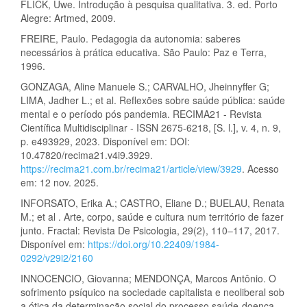
FLICK, Uwe. Introdução à pesquisa qualitativa. 3. ed. Porto
Alegre: Artmed, 2009.
FREIRE, Paulo. Pedagogia da autonomia: saberes
necessários à prática educativa. São Paulo: Paz e Terra,
1996.
GONZAGA, Aline Manuele S.; CARVALHO, Jheinnyffer G;
LIMA, Jadher L.; et al. Reflexões sobre saúde pública: saúde
mental e o período pós pandemia. RECIMA21 - Revista
Científica Multidisciplinar - ISSN 2675-6218, [S. l.], v. 4, n. 9,
p. e493929, 2023. Disponível em: DOI:
10.47820/recima21.v4i9.3929.
https://recima21.com.br/recima21/article/view/3929
. Acesso
em: 12 nov. 2025.
INFORSATO, Erika A.; CASTRO, Eliane D.; BUELAU, Renata
M.; et al . Arte, corpo, saúde e cultura num território de fazer
junto. Fractal: Revista De Psicologia, 29(2), 110–117, 2017.
Disponível em:
https://doi.org/10.22409/1984-
0292/v29i2/2160
INNOCENCIO, Giovanna; MENDONÇA, Marcos Antônio. O
sofrimento psíquico na sociedade capitalista e neoliberal sob
a ótica da determinação social do processo saúde-doença.