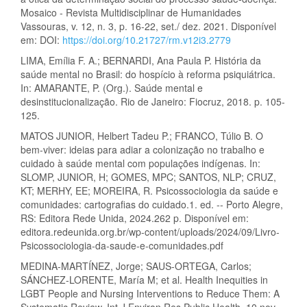
Mosaico - Revista Multidisciplinar de Humanidades
Vassouras, v. 12, n. 3, p. 16-22, set./ dez. 2021. Disponível
em: DOI:
https://doi.org/10.21727/rm.v12i3.2779
LIMA, Emília F. A.; BERNARDI, Ana Paula P. História da
saúde mental no Brasil: do hospício à reforma psiquiátrica.
In: AMARANTE, P. (Org.). Saúde mental e
desinstitucionalização. Rio de Janeiro: Fiocruz, 2018. p. 105-
125.
MATOS JUNIOR, Helbert Tadeu P.; FRANCO, Túlio B. O
bem-viver: ideias para adiar a colonização no trabalho e
cuidado à saúde mental com populações indígenas. In:
SLOMP, JUNIOR, H; GOMES, MPC; SANTOS, NLP; CRUZ,
KT; MERHY, EE; MOREIRA, R. Psicossociologia da saúde e
comunidades: cartografias do cuidado.1. ed. -- Porto Alegre,
RS: Editora Rede Unida, 2024.262 p. Disponível em:
editora.redeunida.org.br/wp-content/uploads/2024/09/Livro-
Psicossociologia-da-saude-e-comunidades.pdf
MEDINA-MARTÍNEZ, Jorge; SAUS-ORTEGA, Carlos;
SÁNCHEZ-LORENTE, María M; et al. Health Inequities in
LGBT People and Nursing Interventions to Reduce Them: A
Systematic Review. Int J Environ Res Public Health. 10 nov