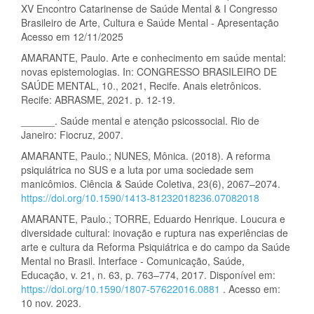
XV Encontro Catarinense de Saúde Mental & I Congresso
Brasileiro de Arte, Cultura e Saúde Mental - Apresentação
Acesso em 12/11/2025
AMARANTE, Paulo. Arte e conhecimento em saúde mental:
novas epistemologias. In: CONGRESSO BRASILEIRO DE
SAÚDE MENTAL, 10., 2021, Recife. Anais eletrônicos.
Recife: ABRASME, 2021. p. 12-19.
______. Saúde mental e atenção psicossocial. Rio de
Janeiro: Fiocruz, 2007.
AMARANTE, Paulo.; NUNES, Mônica. (2018). A reforma
psiquiátrica no SUS e a luta por uma sociedade sem
manicômios. Ciência & Saúde Coletiva, 23(6), 2067–2074.
https://doi.org/10.1590/1413-81232018236.07082018
AMARANTE, Paulo.; TORRE, Eduardo Henrique. Loucura e
diversidade cultural: inovação e ruptura nas experiências de
arte e cultura da Reforma Psiquiátrica e do campo da Saúde
Mental no Brasil. Interface - Comunicação, Saúde,
Educação, v. 21, n. 63, p. 763–774, 2017. Disponível em:
https://doi.org/10.1590/1807-57622016.0881
. Acesso em:
10 nov. 2023.