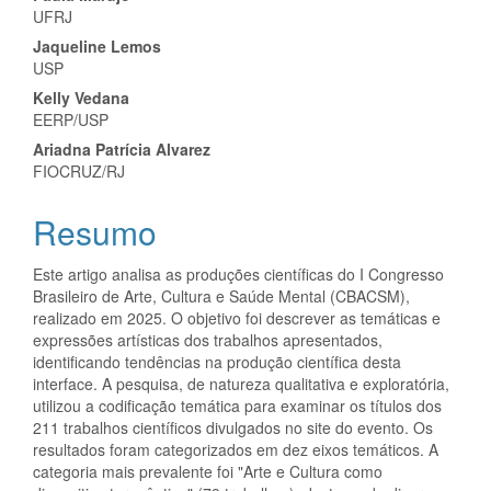
Conteúdo
UFRJ
do
Jaqueline Lemos
artigo
USP
Kelly Vedana
principal
EERP/USP
Ariadna Patrícia Alvarez
FIOCRUZ/RJ
Resumo
Este artigo analisa as produções científicas do I Congresso
Brasileiro de Arte, Cultura e Saúde Mental (CBACSM),
realizado em 2025. O objetivo foi descrever as temáticas e
expressões artísticas dos trabalhos apresentados,
identificando tendências na produção científica desta
interface. A pesquisa, de natureza qualitativa e exploratória,
utilizou a codificação temática para examinar os títulos dos
211 trabalhos científicos divulgados no site do evento. Os
resultados foram categorizados em dez eixos temáticos. A
categoria mais prevalente foi "Arte e Cultura como