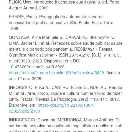
FLICK, Uwe. Introdução à pesquisa qualitativa. 3. ed. Porto
Alegre: Artmed, 2009.
FREIRE, Paulo. Pedagogia da autonomia: saberes
necessários à prática educativa. São Paulo: Paz e Terra,
1996.
GONZAGA, Aline Manuele S.; CARVALHO, Jheinnyffer G;
LIMA, Jadher L.; et al. Reflexões sobre saúde pública: saúde
mental e o período pós pandemia. RECIMA21 - Revista
Científica Multidisciplinar - ISSN 2675-6218, [S. l.], v. 4, n. 9,
p. e493929, 2023. Disponível em: DOI:
10.47820/recima21.v4i9.3929.
https://recima21.com.br/recima21/article/view/3929
. Acesso
em: 12 nov. 2025.
INFORSATO, Erika A.; CASTRO, Eliane D.; BUELAU, Renata
M.; et al . Arte, corpo, saúde e cultura num território de fazer
junto. Fractal: Revista De Psicologia, 29(2), 110–117, 2017.
Disponível em:
https://doi.org/10.22409/1984-
0292/v29i2/2160
INNOCENCIO, Giovanna; MENDONÇA, Marcos Antônio. O
sofrimento psíquico na sociedade capitalista e neoliberal sob
a ótica da determinação social do processo saúde-doença.