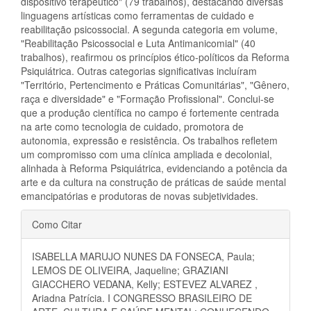
dispositivo terapêutico" (79 trabalhos), destacando diversas
linguagens artísticas como ferramentas de cuidado e
reabilitação psicossocial. A segunda categoria em volume,
"Reabilitação Psicossocial e Luta Antimanicomial" (40
trabalhos), reafirmou os princípios ético-políticos da Reforma
Psiquiátrica. Outras categorias significativas incluíram
"Território, Pertencimento e Práticas Comunitárias", "Gênero,
raça e diversidade" e "Formação Profissional". Conclui-se
que a produção científica no campo é fortemente centrada
na arte como tecnologia de cuidado, promotora de
autonomia, expressão e resistência. Os trabalhos refletem
um compromisso com uma clínica ampliada e decolonial,
alinhada à Reforma Psiquiátrica, evidenciando a potência da
arte e da cultura na construção de práticas de saúde mental
emancipatórias e produtoras de novas subjetividades.
Detalhes
Como Citar
do
ISABELLA MARUJO NUNES DA FONSECA, Paula;
artigo
LEMOS DE OLIVEIRA, Jaqueline; GRAZIANI
GIACCHERO VEDANA, Kelly; ESTEVEZ ALVAREZ ,
Ariadna Patrícia. I CONGRESSO BRASILEIRO DE