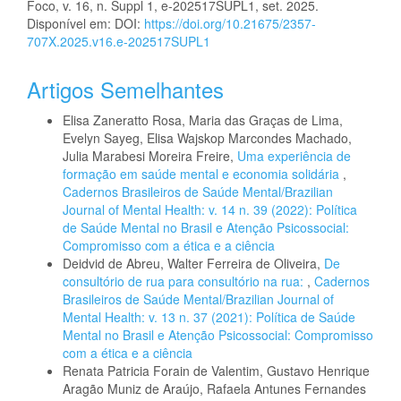
Foco, v. 16, n. Suppl 1, e-202517SUPL1, set. 2025.
Disponível em: DOI:
https://doi.org/10.21675/2357-
707X.2025.v16.e-202517SUPL1
Artigos Semelhantes
Elisa Zaneratto Rosa, Maria das Graças de Lima,
Evelyn Sayeg, Elisa Wajskop Marcondes Machado,
Julia Marabesi Moreira Freire,
Uma experiência de
formação em saúde mental e economia solidária
,
Cadernos Brasileiros de Saúde Mental/Brazilian
Journal of Mental Health: v. 14 n. 39 (2022): Política
de Saúde Mental no Brasil e Atenção Psicossocial:
Compromisso com a ética e a ciência
Deidvid de Abreu, Walter Ferreira de Oliveira,
De
consultório de rua para consultório na rua:
,
Cadernos
Brasileiros de Saúde Mental/Brazilian Journal of
Mental Health: v. 13 n. 37 (2021): Política de Saúde
Mental no Brasil e Atenção Psicossocial: Compromisso
com a ética e a ciência
Renata Patricia Forain de Valentim, Gustavo Henrique
Aragão Muniz de Araújo, Rafaela Antunes Fernandes