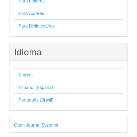
Para Leitores
Para Autores
Para Bibliotecários
Idioma
English
Español (España)
Português (Brasil)
Desenvolvido
Open Journal Systems
por