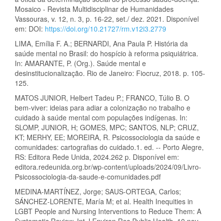
Mosaico - Revista Multidisciplinar de Humanidades
Vassouras, v. 12, n. 3, p. 16-22, set./ dez. 2021. Disponível
em: DOI:
https://doi.org/10.21727/rm.v12i3.2779
LIMA, Emília F. A.; BERNARDI, Ana Paula P. História da
saúde mental no Brasil: do hospício à reforma psiquiátrica.
In: AMARANTE, P. (Org.). Saúde mental e
desinstitucionalização. Rio de Janeiro: Fiocruz, 2018. p. 105-
125.
MATOS JUNIOR, Helbert Tadeu P.; FRANCO, Túlio B. O
bem-viver: ideias para adiar a colonização no trabalho e
cuidado à saúde mental com populações indígenas. In:
SLOMP, JUNIOR, H; GOMES, MPC; SANTOS, NLP; CRUZ,
KT; MERHY, EE; MOREIRA, R. Psicossociologia da saúde e
comunidades: cartografias do cuidado.1. ed. -- Porto Alegre,
RS: Editora Rede Unida, 2024.262 p. Disponível em:
editora.redeunida.org.br/wp-content/uploads/2024/09/Livro-
Psicossociologia-da-saude-e-comunidades.pdf
MEDINA-MARTÍNEZ, Jorge; SAUS-ORTEGA, Carlos;
SÁNCHEZ-LORENTE, María M; et al. Health Inequities in
LGBT People and Nursing Interventions to Reduce Them: A
Systematic Review. Int J Environ Res Public Health. 10 nov