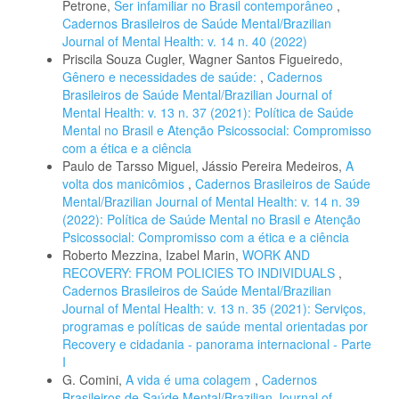
Petrone,
Ser infamiliar no Brasil contemporâneo
,
Cadernos Brasileiros de Saúde Mental/Brazilian
Journal of Mental Health: v. 14 n. 40 (2022)
Priscila Souza Cugler, Wagner Santos Figueiredo,
Gênero e necessidades de saúde:
,
Cadernos
Brasileiros de Saúde Mental/Brazilian Journal of
Mental Health: v. 13 n. 37 (2021): Política de Saúde
Mental no Brasil e Atenção Psicossocial: Compromisso
com a ética e a ciência
Paulo de Tarsso Miguel, Jássio Pereira Medeiros,
A
volta dos manicômios
,
Cadernos Brasileiros de Saúde
Mental/Brazilian Journal of Mental Health: v. 14 n. 39
(2022): Política de Saúde Mental no Brasil e Atenção
Psicossocial: Compromisso com a ética e a ciência
Roberto Mezzina, Izabel Marin,
WORK AND
RECOVERY: FROM POLICIES TO INDIVIDUALS
,
Cadernos Brasileiros de Saúde Mental/Brazilian
Journal of Mental Health: v. 13 n. 35 (2021): Serviços,
programas e políticas de saúde mental orientadas por
Recovery e cidadania - panorama internacional - Parte
I
G. Comini,
A vida é uma colagem
,
Cadernos
Brasileiros de Saúde Mental/Brazilian Journal of