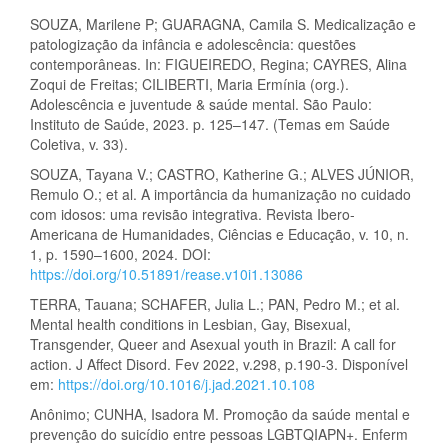
SOUZA, Marilene P; GUARAGNA, Camila S. Medicalização e
patologização da infância e adolescência: questões
contemporâneas. In: FIGUEIREDO, Regina; CAYRES, Alina
Zoqui de Freitas; CILIBERTI, Maria Ermínia (org.).
Adolescência e juventude & saúde mental. São Paulo:
Instituto de Saúde, 2023. p. 125–147. (Temas em Saúde
Coletiva, v. 33).
SOUZA, Tayana V.; CASTRO, Katherine G.; ALVES JÚNIOR,
Remulo O.; et al. A importância da humanização no cuidado
com idosos: uma revisão integrativa. Revista Ibero-
Americana de Humanidades, Ciências e Educação, v. 10, n.
1, p. 1590–1600, 2024. DOI:
https://doi.org/10.51891/rease.v10i1.13086
TERRA, Tauana; SCHAFER, Julia L.; PAN, Pedro M.; et al.
Mental health conditions in Lesbian, Gay, Bisexual,
Transgender, Queer and Asexual youth in Brazil: A call for
action. J Affect Disord. Fev 2022, v.298, p.190-3. Disponível
em:
https://doi.org/10.1016/j.jad.2021.10.108
Anônimo; CUNHA, Isadora M. Promoção da saúde mental e
prevenção do suicídio entre pessoas LGBTQIAPN+. Enferm