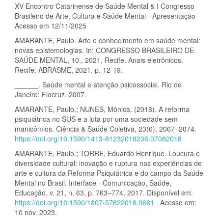
XV Encontro Catarinense de Saúde Mental & I Congresso
Brasileiro de Arte, Cultura e Saúde Mental - Apresentação
Acesso em 12/11/2025
AMARANTE, Paulo. Arte e conhecimento em saúde mental:
novas epistemologias. In: CONGRESSO BRASILEIRO DE
SAÚDE MENTAL, 10., 2021, Recife. Anais eletrônicos.
Recife: ABRASME, 2021. p. 12-19.
______. Saúde mental e atenção psicossocial. Rio de
Janeiro: Fiocruz, 2007.
AMARANTE, Paulo.; NUNES, Mônica. (2018). A reforma
psiquiátrica no SUS e a luta por uma sociedade sem
manicômios. Ciência & Saúde Coletiva, 23(6), 2067–2074.
https://doi.org/10.1590/1413-81232018236.07082018
AMARANTE, Paulo.; TORRE, Eduardo Henrique. Loucura e
diversidade cultural: inovação e ruptura nas experiências de
arte e cultura da Reforma Psiquiátrica e do campo da Saúde
Mental no Brasil. Interface - Comunicação, Saúde,
Educação, v. 21, n. 63, p. 763–774, 2017. Disponível em:
https://doi.org/10.1590/1807-57622016.0881
. Acesso em:
10 nov. 2023.