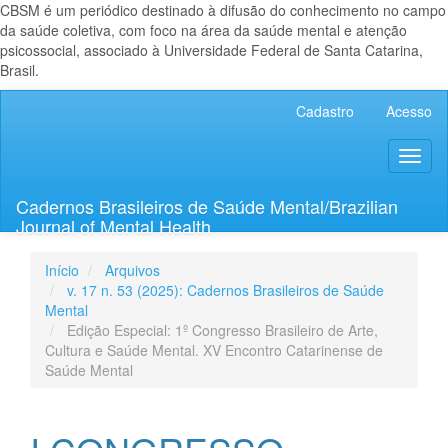
CBSM é um periódico destinado à difusão do conhecimento no campo
da saúde coletiva, com foco na área da saúde mental e atenção
psicossocial, associado à Universidade Federal de Santa Catarina,
Brasil.
Navegação
Cadastro
Acesso
Principal
Conteúdo
Toggl
principal
naviga
Barra
Lateral
Cadernos Brasileiros de Saúde Mental/Brazilian
Journal of Mental Health
Início
Arquivos
v. 17 n. 53 (2025): Cadernos Brasileiros de Saúde
Mental
Edição Especial: 1º Congresso Brasileiro de Arte,
Cultura e Saúde Mental. XV Encontro Catarinense de
Saúde Mental