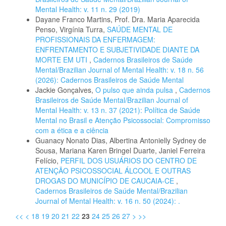
Mental Health: v. 11 n. 29 (2019)
Dayane Franco Martins, Prof. Dra. Maria Aparecida
Penso, Virgínia Turra,
SAÚDE MENTAL DE
PROFISSIONAIS DA ENFERMAGEM:
ENFRENTAMENTO E SUBJETIVIDADE DIANTE DA
MORTE EM UTI
,
Cadernos Brasileiros de Saúde
Mental/Brazilian Journal of Mental Health: v. 18 n. 56
(2026): Cadernos Brasileiros de Saúde Mental
Jackie Gonçalves,
O pulso que ainda pulsa
,
Cadernos
Brasileiros de Saúde Mental/Brazilian Journal of
Mental Health: v. 13 n. 37 (2021): Política de Saúde
Mental no Brasil e Atenção Psicossocial: Compromisso
com a ética e a ciência
Guanacy Nonato Dias, Albertina Antonielly Sydney de
Sousa, Mariana Karen Bringel Duarte, Janiel Ferreira
Felício,
PERFIL DOS USUÁRIOS DO CENTRO DE
ATENÇÃO PSICOSSOCIAL ÁLCOOL E OUTRAS
DROGAS DO MUNICÍPIO DE CAUCAIA-CE
,
Cadernos Brasileiros de Saúde Mental/Brazilian
Journal of Mental Health: v. 16 n. 50 (2024): .
<<
<
18
19
20
21
22
23
24
25
26
27
>
>>