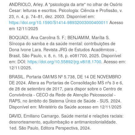
ANDRIOLO, Arley. A "psicologia da arte" no olhar de Osório
Cesar: leituras e escritos. Psicologia: Ciência e Profissão, v.
23, n. 4, p. 74–81, dez. 2003. Disponível em:
https://doi.org/10.1590/S1414-98932003000400011
Acesso
em 12/11/2025
BOQUADI, Ana Carolina S. F.; BENJAMIM, Marília S.
Síncopa do samba e da saúde mental: contribuições de
Dona Ivone Lara. Revista JRG de Estudos Acadêmicos ,
Brasil, São Paulo, v. 8, n. 18, p. e081700, 2025. Disponível
em: DOI:
https://doi.org/10.55892/jrg.v8i18.1700
. Acesso em:
12/11/2025.
BRASIL. Portaria GM/MS Nº 5.738, DE 14 DE NOVEMBRO
DE 2024. Altera as Portarias de Consolidação MS nºs 3 e 6,
de 28 de setembro de 2017, para dispor sobre o Centro de
Convivência - CECO da Rede de Atenção Psicossocial -
RAPS, no âmbito do Sistema Único de Saúde - SUS. 2024.
Disponível em: Ministério da Saúde acesso em 12/11/2025
DAVID, Emiliano Camargo. Saúde mental e relações raciais:
desnorteamento, aquilombação e antimanicolonialidade.
1ed. São Paulo, Editora Perspectiva, 2024.