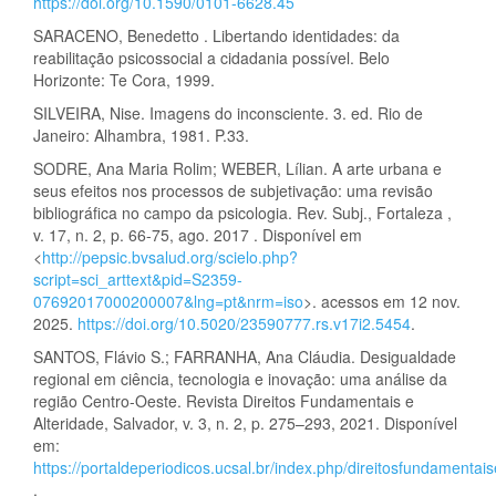
https://doi.org/10.1590/0101-6628.45
SARACENO, Benedetto . Libertando identidades: da
reabilitação psicossocial a cidadania possível. Belo
Horizonte: Te Cora, 1999.
SILVEIRA, Nise. Imagens do inconsciente. 3. ed. Rio de
Janeiro: Alhambra, 1981. P.33.
SODRE, Ana Maria Rolim; WEBER, Lílian. A arte urbana e
seus efeitos nos processos de subjetivação: uma revisão
bibliográfica no campo da psicologia. Rev. Subj., Fortaleza ,
v. 17, n. 2, p. 66-75, ago. 2017 . Disponível em
<
http://pepsic.bvsalud.org/scielo.php?
script=sci_arttext&pid=S2359-
07692017000200007&lng=pt&nrm=iso
>. acessos em 12 nov.
2025.
https://doi.org/10.5020/23590777.rs.v17i2.5454
.
SANTOS, Flávio S.; FARRANHA, Ana Cláudia. Desigualdade
regional em ciência, tecnologia e inovação: uma análise da
região Centro-Oeste. Revista Direitos Fundamentais e
Alteridade, Salvador, v. 3, n. 2, p. 275–293, 2021. Disponível
em:
https://portaldeperiodicos.ucsal.br/index.php/direitosfundamentais
.