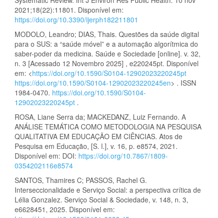
2021;18(22):11801. Disponível em:
https://doi.org/10.3390/ijerph182211801
MODOLO, Leandro; DIAS, Thais. Questões da saúde digital
para o SUS: a “saúde móvel” e a automação algorítmica do
saber-poder da medicina. Saúde e Sociedade [online]. v. 32,
n. 3 [Acessado 12 Novembro 2025] , e220245pt. Disponível
em: <
https://doi.org/10.1590/S0104-12902023220245pt
https://doi.org/10.1590/S0104-12902023220245en
> . ISSN
1984-0470.
https://doi.org/10.1590/S0104-
12902023220245pt
.
ROSA, Liane Serra da; MACKEDANZ, Luiz Fernando. A
ANÁLISE TEMÁTICA COMO METODOLOGIA NA PESQUISA
QUALITATIVA EM EDUCAÇÃO EM CIÊNCIAS. Atos de
Pesquisa em Educação, [S. l.], v. 16, p. e8574, 2021.
Disponível em: DOI:
https://doi.org/10.7867/1809-
0354202116e8574
SANTOS, Thamires C; PASSOS, Rachel G.
Interseccionalidade e Serviço Social: a perspectiva crítica de
Lélia Gonzalez. Serviço Social & Sociedade, v. 148, n. 3,
e6628451, 2025. Disponível em: