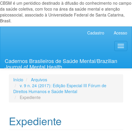
CBSM é um periódico destinado à difusão do conhecimento no campo
da saúde coletiva, com foco na área da saúde mental e atenção
psicossocial, associado à Universidade Federal de Santa Catarina,
Brasil.
Navegação
Cadastro
Acesso
Principal
Conteúdo
Toggl
principal
naviga
Barra
Lateral
Cadernos Brasileiros de Saúde Mental/Brazilian
Journal of Mental Health
Início
Arquivos
v. 9 n. 24 (2017): Edição Especial III Fórum de
Direitos Humanos e Saúde Mental
Expediente
Expediente