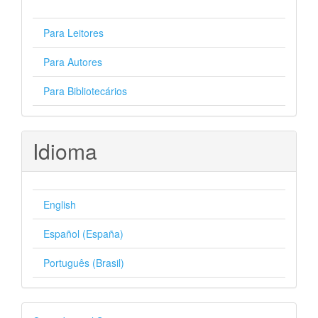
Para Leitores
Para Autores
Para Bibliotecários
Idioma
English
Español (España)
Português (Brasil)
Desenvolvido