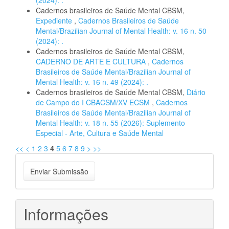
(2024): .
Cadernos brasileiros de Saúde Mental CBSM,
Expediente
,
Cadernos Brasileiros de Saúde
Mental/Brazilian Journal of Mental Health: v. 16 n. 50
(2024): .
Cadernos brasileiros de Saúde Mental CBSM,
CADERNO DE ARTE E CULTURA
,
Cadernos
Brasileiros de Saúde Mental/Brazilian Journal of
Mental Health: v. 16 n. 49 (2024): .
Cadernos brasileiros de Saúde Mental CBSM,
Diário
de Campo do I CBACSM/XV ECSM
,
Cadernos
Brasileiros de Saúde Mental/Brazilian Journal of
Mental Health: v. 18 n. 55 (2026): Suplemento
Especial - Arte, Cultura e Saúde Mental
<<
<
1
2
3
4
5
6
7
8
9
>
>>
Enviar
Enviar Submissão
Submissão
Informações