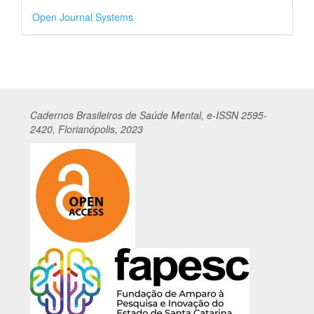
Desenvolvido
Open Journal Systems
por
Cadernos
Br
asileiros
de Saúde Mental, e-ISSN 2595-
2420, Florianópolis, 2023