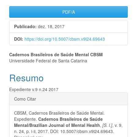
Barra
PDF/A
lateral
Publicado:
dez. 18, 2017
de
DOI:
https://doi.org/10.5007/cbsm.v9i24.69643
artigos
Conteúdo
Cadernos Brasileiros de Saúde Mental CBSM
Universidade Federal de Santa Catarina
do
Resumo
artigo
principal
Expediente v.9 n.24 2017
Detalhes
Como Citar
do
CBSM, Cadernos Brasileiros de Saúde Mental.
artigo
Expediente.
Cadernos Brasileiros de Saúde
Mental/Brazilian Journal of Mental Health
,
[S. l.]
, v. 9,
n. 24, p. i-ii, 2017. DOI: 10.5007/cbsm.v9i24.69643.