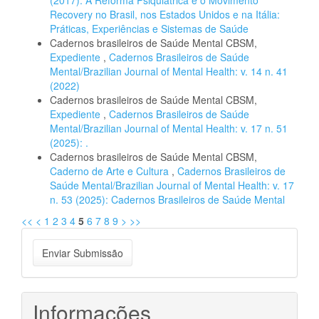
(2017): A Reforma Psiquiátrica e o Movimento
Recovery no Brasil, nos Estados Unidos e na Itália:
Práticas, Experiências e Sistemas de Saúde
Cadernos brasileiros de Saúde Mental CBSM,
Expediente
,
Cadernos Brasileiros de Saúde
Mental/Brazilian Journal of Mental Health: v. 14 n. 41
(2022)
Cadernos brasileiros de Saúde Mental CBSM,
Expediente
,
Cadernos Brasileiros de Saúde
Mental/Brazilian Journal of Mental Health: v. 17 n. 51
(2025): .
Cadernos brasileiros de Saúde Mental CBSM,
Caderno de Arte e Cultura
,
Cadernos Brasileiros de
Saúde Mental/Brazilian Journal of Mental Health: v. 17
n. 53 (2025): Cadernos Brasileiros de Saúde Mental
<<
<
1
2
3
4
5
6
7
8
9
>
>>
Enviar
Enviar Submissão
Submissão
Informações