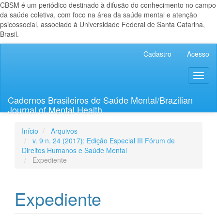
CBSM é um periódico destinado à difusão do conhecimento no campo
da saúde coletiva, com foco na área da saúde mental e atenção
psicossocial, associado à Universidade Federal de Santa Catarina,
Brasil.
Navegação
Cadastro
Acesso
Principal
Conteúdo
Toggl
principal
naviga
Barra
Lateral
Cadernos Brasileiros de Saúde Mental/Brazilian
Journal of Mental Health
Início
Arquivos
v. 9 n. 24 (2017): Edição Especial III Fórum de
Direitos Humanos e Saúde Mental
Expediente
Expediente