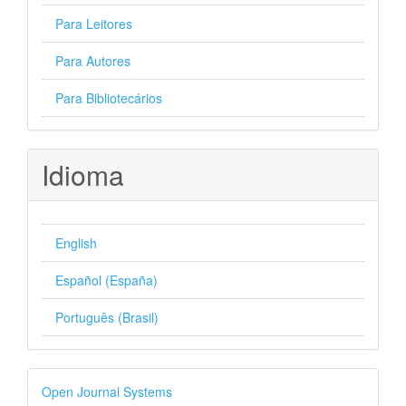
Para Leitores
Para Autores
Para Bibliotecários
Idioma
English
Español (España)
Português (Brasil)
Desenvolvido
Open Journal Systems