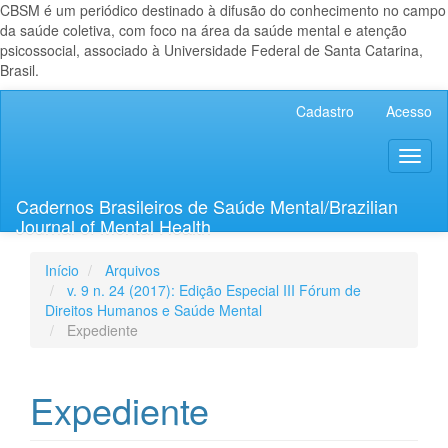
CBSM é um periódico destinado à difusão do conhecimento no campo
da saúde coletiva, com foco na área da saúde mental e atenção
psicossocial, associado à Universidade Federal de Santa Catarina,
Brasil.
Navegação
Cadastro
Acesso
Principal
Conteúdo
Toggl
principal
naviga
Barra
Lateral
Cadernos Brasileiros de Saúde Mental/Brazilian
Journal of Mental Health
Início
Arquivos
v. 9 n. 24 (2017): Edição Especial III Fórum de
Direitos Humanos e Saúde Mental
Expediente
Expediente