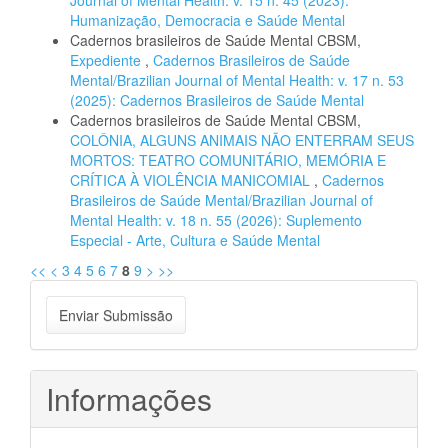
Journal of Mental Health: v. 15 n. 45 (2023):
Humanização, Democracia e Saúde Mental
Cadernos brasileiros de Saúde Mental CBSM,
Expediente
,
Cadernos Brasileiros de Saúde
Mental/Brazilian Journal of Mental Health: v. 17 n. 53
(2025): Cadernos Brasileiros de Saúde Mental
Cadernos brasileiros de Saúde Mental CBSM,
COLÔNIA, ALGUNS ANIMAIS NÃO ENTERRAM SEUS
MORTOS: TEATRO COMUNITÁRIO, MEMÓRIA E
CRÍTICA À VIOLÊNCIA MANICOMIAL
,
Cadernos
Brasileiros de Saúde Mental/Brazilian Journal of
Mental Health: v. 18 n. 55 (2026): Suplemento
Especial - Arte, Cultura e Saúde Mental
<<
<
3
4
5
6
7
8
9
>
>>
Enviar
Enviar Submissão
Submissão
Informações