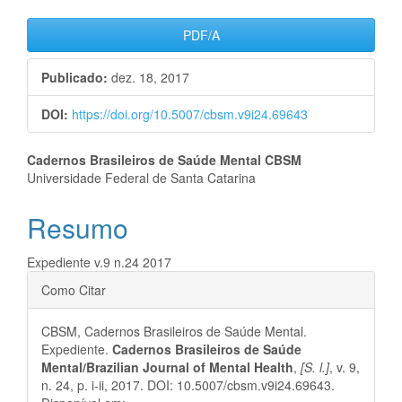
Barra
PDF/A
lateral
Publicado:
dez. 18, 2017
de
DOI:
https://doi.org/10.5007/cbsm.v9i24.69643
artigos
Conteúdo
Cadernos Brasileiros de Saúde Mental CBSM
Universidade Federal de Santa Catarina
do
Resumo
artigo
principal
Expediente v.9 n.24 2017
Detalhes
Como Citar
do
CBSM, Cadernos Brasileiros de Saúde Mental.
artigo
Expediente.
Cadernos Brasileiros de Saúde
Mental/Brazilian Journal of Mental Health
,
[S. l.]
, v. 9,
n. 24, p. i-ii, 2017. DOI: 10.5007/cbsm.v9i24.69643.