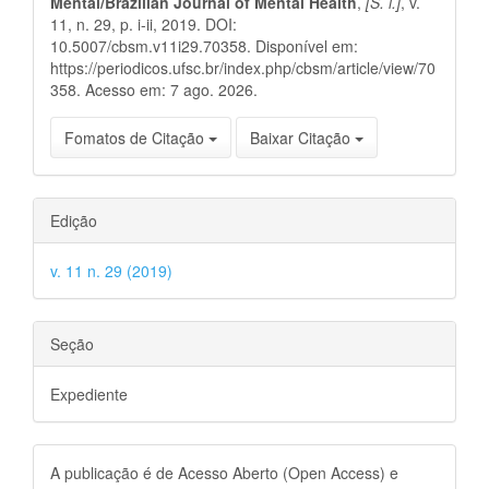
Mental/Brazilian Journal of Mental Health
,
[S. l.]
, v.
11, n. 29, p. i-ii, 2019. DOI:
10.5007/cbsm.v11i29.70358. Disponível em:
https://periodicos.ufsc.br/index.php/cbsm/article/view/70
358. Acesso em: 7 ago. 2026.
Fomatos de Citação
Baixar Citação
Edição
v. 11 n. 29 (2019)
Seção
Expediente
A publicação é de Acesso Aberto (Open Access) e