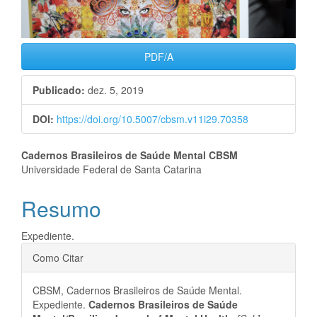
PDF/A
Publicado:
dez. 5, 2019
DOI:
https://doi.org/10.5007/cbsm.v11i29.70358
Conteúdo
Cadernos Brasileiros de Saúde Mental CBSM
Universidade Federal de Santa Catarina
do
Resumo
artigo
principal
Expediente.
Detalhes
Como Citar
do
CBSM, Cadernos Brasileiros de Saúde Mental.
artigo
Expediente.
Cadernos Brasileiros de Saúde