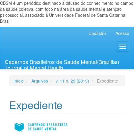
CBSM é um periódico destinado à difusão do conhecimento no campo
da saúde coletiva, com foco na área da saúde mental e atenção
psicossocial, associado à Universidade Federal de Santa Catarina,
Brasil.
Navegação
Cadastro
Acesso
Principal
Conteúdo
Toggl
principal
naviga
Barra
Lateral
Cadernos Brasileiros de Saúde Mental/Brazilian
Journal of Mental Health
Início
Arquivos
v. 11 n. 29 (2019)
Expediente
Expediente
Barra