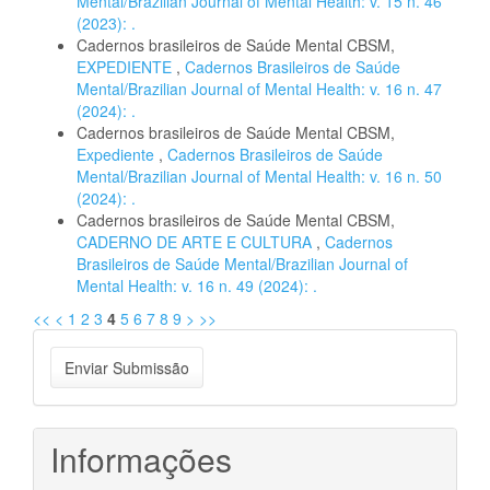
Mental/Brazilian Journal of Mental Health: v. 15 n. 46
(2023): .
Cadernos brasileiros de Saúde Mental CBSM,
EXPEDIENTE
,
Cadernos Brasileiros de Saúde
Mental/Brazilian Journal of Mental Health: v. 16 n. 47
(2024): .
Cadernos brasileiros de Saúde Mental CBSM,
Expediente
,
Cadernos Brasileiros de Saúde
Mental/Brazilian Journal of Mental Health: v. 16 n. 50
(2024): .
Cadernos brasileiros de Saúde Mental CBSM,
CADERNO DE ARTE E CULTURA
,
Cadernos
Brasileiros de Saúde Mental/Brazilian Journal of
Mental Health: v. 16 n. 49 (2024): .
<<
<
1
2
3
4
5
6
7
8
9
>
>>
Enviar
Enviar Submissão
Submissão
Informações