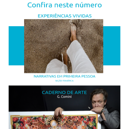
lateral
de
artigos