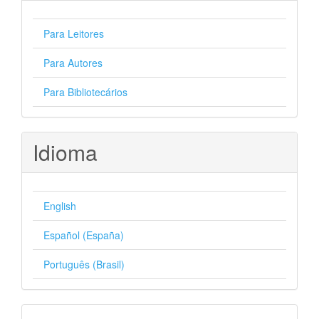
Para Leitores
Para Autores
Para Bibliotecários
Idioma
English
Español (España)
Português (Brasil)
Desenvolvido