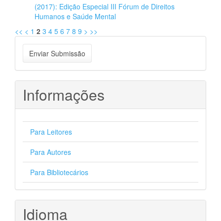
(2017): Edição Especial III Fórum de Direitos
Humanos e Saúde Mental
<<
<
1
2
3
4
5
6
7
8
9
>
>>
Enviar
Enviar Submissão
Submissão
Informações
Para Leitores
Para Autores
Para Bibliotecários
Idioma