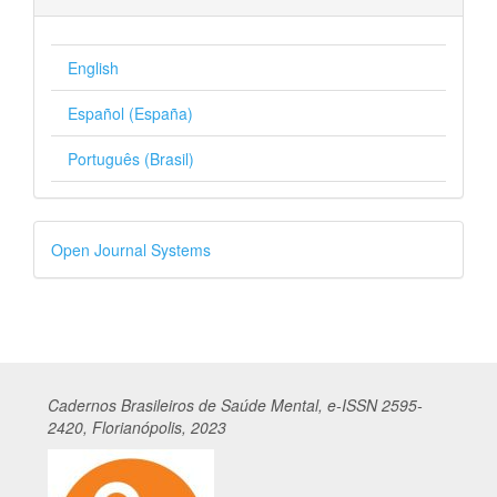
English
Español (España)
Português (Brasil)
Desenvolvido
Open Journal Systems
por
Cadernos
Br
asileiros
de Saúde Mental, e-ISSN 2595-
2420, Florianópolis, 2023