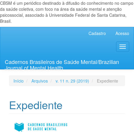
CBSM é um periódico destinado à difusão do conhecimento no campo
da saúde coletiva, com foco na área da saúde mental e atenção
psicossocial, associado à Universidade Federal de Santa Catarina,
Brasil.
Navegação
Cadastro
Acesso
Principal
Conteúdo
Toggl
principal
naviga
Barra
Lateral
Cadernos Brasileiros de Saúde Mental/Brazilian
Journal of Mental Health
Início
Arquivos
v. 11 n. 29 (2019)
Expediente
Expediente
Barra