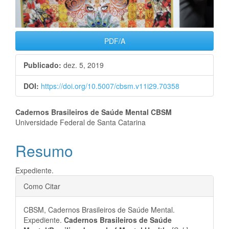
PDF/A
Publicado:
dez. 5, 2019
DOI:
https://doi.org/10.5007/cbsm.v11i29.70358
Conteúdo
Cadernos Brasileiros de Saúde Mental CBSM
Universidade Federal de Santa Catarina
do
Resumo
artigo
principal
Expediente.
Detalhes
Como Citar
do
CBSM, Cadernos Brasileiros de Saúde Mental.
artigo
Expediente.
Cadernos Brasileiros de Saúde