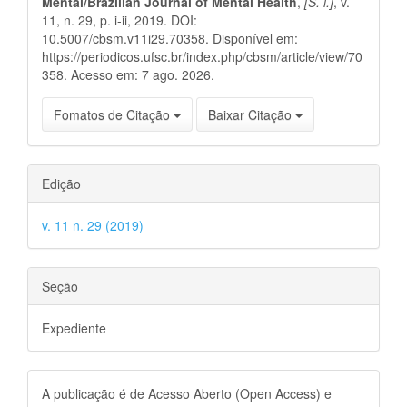
Mental/Brazilian Journal of Mental Health
,
[S. l.]
, v.
11, n. 29, p. i-ii, 2019. DOI:
10.5007/cbsm.v11i29.70358. Disponível em:
https://periodicos.ufsc.br/index.php/cbsm/article/view/70
358. Acesso em: 7 ago. 2026.
Fomatos de Citação
Baixar Citação
Edição
v. 11 n. 29 (2019)
Seção
Expediente
A publicação é de Acesso Aberto (Open Access) e