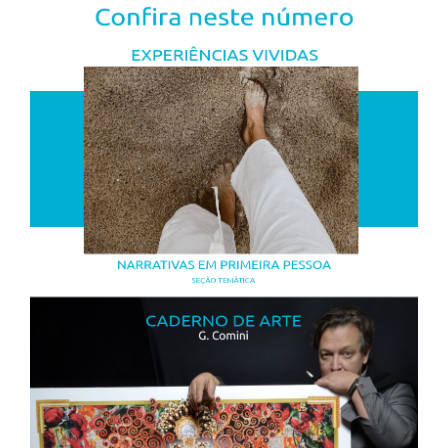
lateral
de
artigos