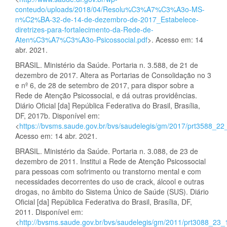
conteudo/uploads/2018/04/Resolu%C3%A7%C3%A3o-MS-
n%C2%BA-32-de-14-de-dezembro-de-2017_Estabelece-
diretrizes-para-fortalecimento-da-Rede-de-
Aten%C3%A7%C3%A3o-Psicossocial.pdf
>. Acesso em: 14
abr. 2021.
BRASIL. Ministério da Saúde. Portaria n. 3.588, de 21 de
dezembro de 2017. Altera as Portarias de Consolidação no 3
e nº 6, de 28 de setembro de 2017, para dispor sobre a
Rede de Atenção Psicossocial, e dá outras providências.
Diário Oficial [da] República Federativa do Brasil, Brasília,
DF, 2017b. Disponível em:
<
https://bvsms.saude.gov.br/bvs/saudelegis/gm/2017/prt3588_2
Acesso em: 14 abr. 2021.
BRASIL. Ministério da Saúde. Portaria n. 3.088, de 23 de
dezembro de 2011. Institui a Rede de Atenção Psicossocial
para pessoas com sofrimento ou transtorno mental e com
necessidades decorrentes do uso de crack, álcool e outras
drogas, no âmbito do Sistema Único de Saúde (SUS). Diário
Oficial [da] República Federativa do Brasil, Brasília, DF,
2011. Disponível em:
<
http://bvsms.saude.gov.br/bvs/saudelegis/gm/2011/prt3088_23