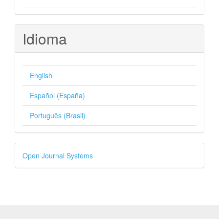
Idioma
English
Español (España)
Português (Brasil)
Desenvolvido
Open Journal Systems
por