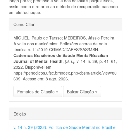
longo prazo; promove a volta dos hospitais psiquiátricos,
assim como o retorno ao método de recuperação baseado
em eletrochoque.
Detalhes
Como Citar
do
MIGUEL, Paulo de Tarsso; MEDEIROS, Jássio Pereira.
artigo
A volta dos manicômios: Reflexões acerca da nota
técnica n. 11/2019-CGMAD/DAPES/SAS/MSN.
Cadernos Brasileiros de Saúde Mental/Brazilian
Journal of Mental Health
,
[S. l.]
, v. 14, n. 39, p. 41–61,
2022. Disponível em:
https://periodicos.ufsc.br/index.php/cbsm/article/view/80
699. Acesso em: 8 ago. 2026.
Fomatos de Citação
Baixar Citação
Edição
v. 14 n. 39 (2022): Política de Saúde Mental no Brasil e