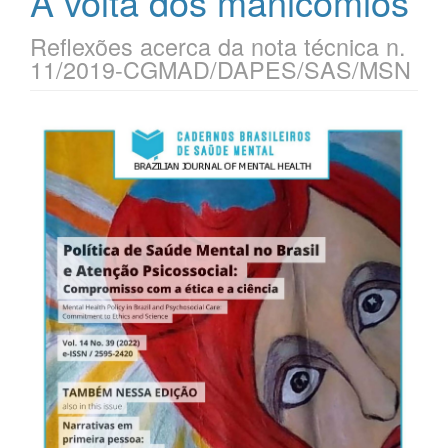
A volta dos manicômios
Reflexões acerca da nota técnica n.
11/2019-CGMAD/DAPES/SAS/MSN
Barra
lateral
de
artigos