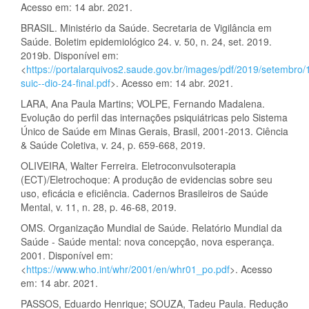
Acesso em: 14 abr. 2021.
BRASIL. Ministério da Saúde. Secretaria de Vigilância em
Saúde. Boletim epidemiológico 24. v. 50, n. 24, set. 2019.
2019b. Disponível em:
<
https://portalarquivos2.saude.gov.br/images/pdf/2019/setembro/
suic--dio-24-final.pdf
>. Acesso em: 14 abr. 2021.
LARA, Ana Paula Martins; VOLPE, Fernando Madalena.
Evolução do perfil das internações psiquiátricas pelo Sistema
Único de Saúde em Minas Gerais, Brasil, 2001-2013. Ciência
& Saúde Coletiva, v. 24, p. 659-668, 2019.
OLIVEIRA, Walter Ferreira. Eletroconvulsoterapia
(ECT)/Eletrochoque: A produção de evidencias sobre seu
uso, eficácia e eficiência. Cadernos Brasileiros de Saúde
Mental, v. 11, n. 28, p. 46-68, 2019.
OMS. Organização Mundial de Saúde. Relatório Mundial da
Saúde - Saúde mental: nova concepção, nova esperança.
2001. Disponível em:
<
https://www.who.int/whr/2001/en/whr01_po.pdf
>. Acesso
em: 14 abr. 2021.
PASSOS, Eduardo Henrique; SOUZA, Tadeu Paula. Redução