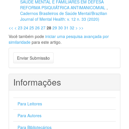
SAÚDE MENTAL E FAMILIARES EM DEFESA
REFORMA PSIQUIÁTRICA ANTIMANICOMIAL
,
Cadernos Brasileiros de Saúde Mental/Brazilian
Journal of Mental Health: v. 12 n. 33 (2020)
<<
<
23
24
25
26
27
28
29
30
31
32
>
>>
Você também pode
iniciar uma pesquisa avançada por
similaridade
para este artigo.
Enviar
Enviar Submissão
Submissão
Informações
Para Leitores
Para Autores
Para Bibliotecários