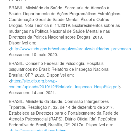
BRASIL. Ministério da Saúde. Secretaria de Atenção à
Saúde. Departamento de Ações Programáticas Estratégicas.
Coordenação-Geral de Saúde Mental, Álcool e Outras
Drogas. Nota Técnica n. 11/2019. Esclarecimentos sobre as
mudanças na Política Nacional de Saúde Mental e nas
Diretrizes da Política Nacional sobre Drogas. 2019.
Disponível em:
<
http://www.mds.gov.br/webarquivos/arquivo/cuidados_prevencao
Acesso em: 10 maio 2020.
BRASIL. Conselho Federal de Psicologia. Hospitais
psiquiátricos no Brasil: Relatório de Inspeção Nacional.
Brasília: CFP, 2020. Disponível em:
<
https://site.cfp.org.br/wp-
content/uploads/2019/12/Relatorio_Inspecao_HospPsiq.pdf
>.
Acesso em: 14 abr. 2021.
BRASIL. Ministério da Saúde. Comissão Intergestores
Tripartite. Resolução n. 32, de 14 de dezembro de 2017.
Estabelece as Diretrizes para o Fortalecimento da Rede de
Atenção Psicossocial (RAPS). Diário Oficial [da] República
Federativa do Brasil, Brasília, DF, 2017a. Disponível em:
<
http://www.saude.df.gov.br/wp-