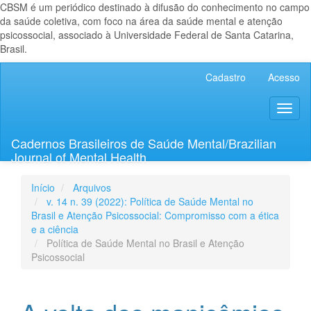
CBSM é um periódico destinado à difusão do conhecimento no campo
da saúde coletiva, com foco na área da saúde mental e atenção
psicossocial, associado à Universidade Federal de Santa Catarina,
Brasil.
Navegação
Cadastro
Acesso
Principal
Conteúdo
Toggl
principal
naviga
Barra
Lateral
Cadernos Brasileiros de Saúde Mental/Brazilian
Journal of Mental Health
Início
Arquivos
v. 14 n. 39 (2022): Política de Saúde Mental no
Brasil e Atenção Psicossocial: Compromisso com a ética
e a ciência
Política de Saúde Mental no Brasil e Atenção
Psicossocial