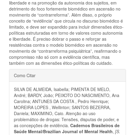
liberdade e na promoção da autonomia dos sujeitos, em
detrimento do foco fortemente biomédico em ascensão no
movimento de “contrarreforma”. Além disso, o próprio
conceito de “evidência” que circula no discurso biomédico é
limitado, e deve ser expandido para incluir dimensões ético-
políticas estruturadas em torno de valores como autonomia
e liberdade. É preciso dobrar o passo e reforçar as
resistências contra o modelo biomédico em ascensão no
movimento de “contrarreforma psiquiátrica”, reafirmando o
compromisso não só com a evidência científica, mas
também com as dimensões ético-políticas do cuidado.
Detalhes
Como Citar
do
SILVA DE ALMEIDA, Isabella; PIMENTA DE MELO,
artigo
André; BARDY, João; PEIXOTO DO NASCIMENTO, Ana
Carolina; ANTUNES DA COSTA , Pedro Henrique;
MOREIRA LOPES , Wellinton; SANTOS BEZERRA,
Daniela; MAXIMINO, Caio. Atenção ao uso
problemático de drogas: Tensões, disputas de poder, e
as concepções de evidência.
Cadernos Brasileiros de
Saúde Mental/Brazilian Journal of Mental Health
,
[S.