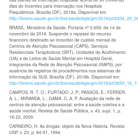
dias do Incentivo para Internação nos Hospitais
Psiquiátricos. Brasília (DF), 2018a. Disponível em:
http://bvsms.saude.gov.br/bvs/saudelegis/gm/2018/prt2434_20_0
BRASIL. Ministério da Saúde. Portaria nº 3.659, de 14 de
novembro de 2018. Suspende o repasse do recurso
financeiro destinado ao incentivo de custeio mensal de
Centros de Atenção Psicossocial (CAPS), Serviços
Residenciais Terapêuticos (SRT), Unidades de Acolhimento
(UA) e de Leitos de Saúde Mental em Hospital Geral,
integrantes da Rede de Atenção Psicossocial (RAPS), por
ausência de registros de procedimentos nos sistemas de
informação do SUS. Brasília (DF), 2018b. Disponível em:
http://bvsms.saude.gov.br/bvs/saudelegis/gm/2018/prt3659_16_1
CAMPOS, R. T. O.; FURTADO, J. P.; PASSOS, E.; FERRER,
A. L.; MIRANDA, L.; GAMA, C. A. P. Avaliação da rede de
centros de atenção psicossocial: entre a saúde coletiva e a
saúde mental. Revista de Saúde Pública, v. 43, supl. 1, p.
16-22, 2009.
CARNEIRO, H. As drogas: objeto da Nova História. Revista
USP, v. 23, p. 84-91, 1994.