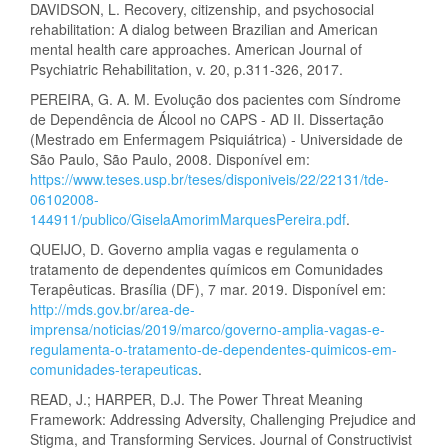
DAVIDSON, L. Recovery, citizenship, and psychosocial
rehabilitation: A dialog between Brazilian and American
mental health care approaches. American Journal of
Psychiatric Rehabilitation, v. 20, p.311-326, 2017.
PEREIRA, G. A. M. Evolução dos pacientes com Síndrome
de Dependência de Álcool no CAPS - AD II. Dissertação
(Mestrado em Enfermagem Psiquiátrica) - Universidade de
São Paulo, São Paulo, 2008. Disponível em:
https://www.teses.usp.br/teses/disponiveis/22/22131/tde-
06102008-
144911/publico/GiselaAmorimMarquesPereira.pdf
.
QUEIJO, D. Governo amplia vagas e regulamenta o
tratamento de dependentes químicos em Comunidades
Terapêuticas. Brasília (DF), 7 mar. 2019. Disponível em:
http://mds.gov.br/area-de-
imprensa/noticias/2019/marco/governo-amplia-vagas-e-
regulamenta-o-tratamento-de-dependentes-quimicos-em-
comunidades-terapeuticas
.
READ, J.; HARPER, D.J. The Power Threat Meaning
Framework: Addressing Adversity, Challenging Prejudice and
Stigma, and Transforming Services. Journal of Constructivist