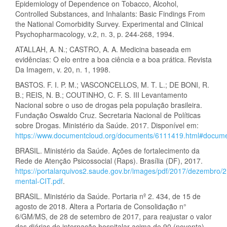
Epidemiology of Dependence on Tobacco, Alcohol,
Controlled Substances, and Inhalants: Basic Findings From
the National Comorbidity Survey. Experimental and Clinical
Psychopharmacology, v.2, n. 3, p. 244-268, 1994.
ATALLAH, A. N.; CASTRO, A. A. Medicina baseada em
evidências: O elo entre a boa ciência e a boa prática. Revista
Da Imagem, v. 20, n. 1, 1998.
BASTOS. F. I. P. M.; VASCONCELLOS, M. T. L.; DE BONI, R.
B.; REIS, N. B.; COUTINHO, C. F. S. III Levantamento
Nacional sobre o uso de drogas pela população brasileira.
Fundação Oswaldo Cruz. Secretaria Nacional de Políticas
sobre Drogas. Ministério da Saúde. 2017. Disponível em:
https://www.documentcloud.org/documents/6111419.html#docum
BRASIL. Ministério da Saúde. Ações de fortalecimento da
Rede de Atenção Psicossocial (Raps). Brasília (DF), 2017.
https://portalarquivos2.saude.gov.br/images/pdf/2017/dezembro/
mental-CIT.pdf
.
BRASIL. Ministério da Saúde. Portaria nº 2. 434, de 15 de
agosto de 2018. Altera a Portaria de Consolidação n°
6/GM/MS, de 28 de setembro de 2017, para reajustar o valor
das diárias de internação hospitalar acima de 90 (noventa)