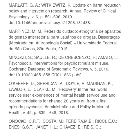
MARLATT, G. A.; WITKIEWITZ, K. Update on harm reduction
policy and intervention research. Annual Review of Clinical
Psychology, v. 6, p. 591-606, 2010.
doi:10.1146/annurev.clinpsy.121208.131438.
MARTINEZ, M. M. Redes do cuidado: etnografia de aparatos
de gestão intersetorial para usuários de drogas. Dissertação
(Mestrado em Antropologia Social) – Universidade Federal
de São Carlos, São Paulo, 2015.
MINOZZI, S.; SAULLE, R.; DE CRESCENZO, F.; AMATO, L.
Psychosocial interventions for psychostimulant misuse.
Cochrane Database of Systematic Reviews, v. 5, 2016.
doi:10.1002/14651858.CD011866.pub2
O’KEEFFE, D.; SHERIDAN, A.; DOYLE, R; MADIGAN, K.;
LAWLOR, E.; CLARKE, M. ‘Recovery’ in the real world:
service user experiences of mental health service use and
recommendations for change 20 years on from a first
episode psychosis. Administration and Policy in Mental
Health, v. 45, p. 635 - 648, 2018.
ONOCKO, C.R.T.; COSTA, M.; PEREIRA,M.B.; RICCI, E.C.;
ENES, G.S.T.; JANETH, L.; CHAVEZ, E.; REIS, G.;