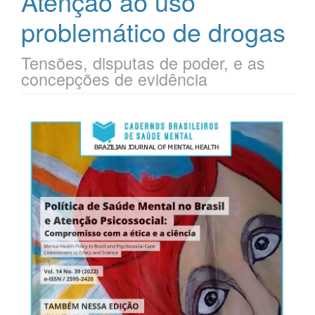
Atenção ao uso
problemático de drogas
Tensões, disputas de poder, e as
concepções de evidência
Barra
lateral
de
artigos