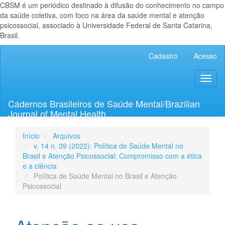
CBSM é um periódico destinado à difusão do conhecimento no campo
da saúde coletiva, com foco na área da saúde mental e atenção
psicossocial, associado à Universidade Federal de Santa Catarina,
Brasil.
Navegação
Cadastro
Acesso
Principal
Conteúdo
Toggl
principal
naviga
Barra
Lateral
Cadernos Brasileiros de Saúde Mental/Brazilian
Journal of Mental Health
Início
Arquivos
v. 14 n. 39 (2022): Política de Saúde Mental no
Brasil e Atenção Psicossocial: Compromisso com a ética
e a ciência
Política de Saúde Mental no Brasil e Atenção
Psicossocial