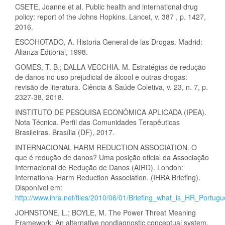
CSETE, Joanne et al. Public health and international drug
policy: report of the Johns Hopkins. Lancet, v. 387 , p. 1427,
2016.
ESCOHOTADO, A. Historia General de las Drogas. Madrid:
Alianza Editorial, 1998.
GOMES, T. B.; DALLA VECCHIA. M. Estratégias de redução
de danos no uso prejudicial de álcool e outras drogas:
revisão de literatura. Ciência & Saúde Coletiva, v. 23, n. 7, p.
2327-38, 2018.
INSTITUTO DE PESQUISA ECONÔMICA APLICADA (IPEA).
Nota Técnica. Perfil das Comunidades Terapêuticas
Brasileiras. Brasília (DF), 2017.
INTERNACIONAL HARM REDUCTION ASSOCIATION. O
que é redução de danos? Uma posição oficial da Associação
Internacional de Redução de Danos (AIRD). London:
International Harm Reduction Association. (IHRA Briefing).
Disponível em:
http://www.ihra.net/files/2010/06/01/Briefing_what_is_HR_Portugu
JOHNSTONE, L.; BOYLE, M. The Power Threat Meaning
Framework: An alternative nondiagnostic conceptual system.