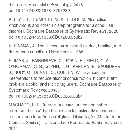
Journal of Humanistic Psychology. 2018.
doi:10.1177/0022167818793289
KELLY, J. F.; HUMPHREYS, K.; FERRI, M. Alcoholics
Anonymous and other 12-step programs for alcohol use
disorder. Cochrane Database of Systematic Reviews, 2020.
doi:10.1002/14651858.CD012880.pub2
KLEINMAN, A. The illness narratives: Suffering, healing, and
the human condition. Basic books, 1988.
KLIMAS, J.; FAIRGRIEVE, C.; TOBIN, H.; FIELD, C. A.;
O’GORMAN, C. S.; GLYNN, L. G.; KEENAN, E.; SAUNDERS,
J.; BURY, G.; DUNNE, C.; CULLEN, W. Psychosocial
interventions to reduce alcohol consumption in concurrent
problem alcohol and illicit drug users. Cochrane Database of
Systematic Reviews, 2018.
doi:10.1002/14651858.CD009269.pub4
MACHADO, L. P. Do crack a Jesus: um estudo sobre
carreiras de usuários de substâncias psicoativas em uma
comunidade terapêutica religiosa. Dissertação (Mestrado em
Ciências Sociais) - Universidade Federal da Bahia, Salvador,
2011.