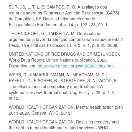
SURJUS, L. T. L. S; CAMPOS, R. O. A avaliação dos
usuários sobre os Centros de Atenção Psicossocial (CAPS)
de Campinas, SP. Revista Latinoamericana de
Psicopatologia Fundamental, v. 14, p. 122-133, 2011.
THORNICROFT, G.; TANSELLA, M. Quais são os
argumentos a favor da atenção comunitária à saúde mental?
Pesquisa e Práticas Psicossociais, v. 3, n. 1, p. 9-25, 2008.
UNITED NATIONS OFFICE DRUGS AND CRIME (UNODC).
World Drug Report. United Nations publication, 2020.
Disponível em:
https://wdr.unodc.org/wdr2020/index.html
.
WERB, D.; KAMARULZAMAN, A.; MEACHAM, M. C.;
RAFFUL, C.; FISCHER, B.; STRATHDEE, S. A.; WOOD, E.
The effectiveness of compulsory drug treatment: A
systematic review. International Drug Policy, v. 28, p. 1–9,
2015.
WORLD HEALTH ORGANIZATION. Mental health action plan
2013-2020. Geneva: WHO, 2013.
WORLD HEALTH ORGANIZATION. Realising recovery and
the right to mental health and related services - WHO