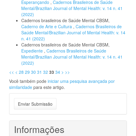
Esperançando
,
Cadernos Brasileiros de Saúde
Mental/Brazilian Journal of Mental Health: v. 14 n. 41
(2022)
Cadernos brasileiros de Saúde Mental CBSM,
Caderno de Arte e Cultura
,
Cadernos Brasileiros de
Saúde Mental/Brazilian Journal of Mental Health: v. 14
n. 41 (2022)
Cadernos brasileiros de Saúde Mental CBSM,
Expediente
,
Cadernos Brasileiros de Saúde
Mental/Brazilian Journal of Mental Health: v. 14 n. 41
(2022)
<<
<
28
29
30
31
32
33
34
>
>>
Você também pode
iniciar uma pesquisa avançada por
similaridade
para este artigo.
Enviar
Enviar Submissão
Submissão
Informações