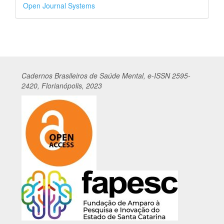
Desenvolvido
Open Journal Systems
por
Cadernos
Br
asileiros
de Saúde Mental, e-ISSN 2595-
2420, Florianópolis, 2023