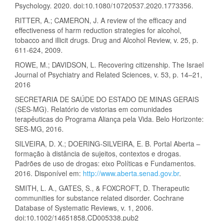
Psychology. 2020. doi:10.1080/10720537.2020.1773356.
RITTER, A.; CAMERON, J. A review of the efficacy and
effectiveness of harm reduction strategies for alcohol,
tobacco and illicit drugs. Drug and Alcohol Review, v. 25, p.
611-624, 2009.
ROWE, M.; DAVIDSON, L. Recovering citizenship. The Israel
Journal of Psychiatry and Related Sciences, v. 53, p. 14–21,
2016
SECRETARIA DE SAÚDE DO ESTADO DE MINAS GERAIS
(SES-MG). Relatório de vistorias em comunidades
terapêuticas do Programa Aliança pela Vida. Belo Horizonte:
SES-MG, 2016.
SILVEIRA, D. X.; DOERING-SILVEIRA, E. B. Portal Aberta –
formação à distância de sujeitos, contextos e drogas.
Padrões de uso de drogas: eixo Políticas e Fundamentos.
2016. Disponível em:
http://www.aberta.senad.gov.br
.
SMITH, L. A., GATES, S., & FOXCROFT, D. Therapeutic
communities for substance related disorder. Cochrane
Database of Systematic Reviews, v. 1, 2006.
doi:10.1002/14651858.CD005338.pub2