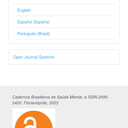
English
Español (España)
Português (Brasil)
Desenvolvido
Open Journal Systems
por
Cadernos
Br
asileiros
de Saúde Mental, e-ISSN 2595-
2420, Florianópolis, 2023