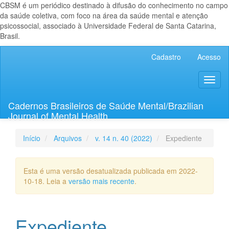
CBSM é um periódico destinado à difusão do conhecimento no campo
da saúde coletiva, com foco na área da saúde mental e atenção
psicossocial, associado à Universidade Federal de Santa Catarina,
Brasil.
Navegação
Cadastro
Acesso
Principal
Conteúdo
Toggl
principal
naviga
Barra
Lateral
Cadernos Brasileiros de Saúde Mental/Brazilian
Journal of Mental Health
Início
Arquivos
v. 14 n. 40 (2022)
Expediente
Esta é uma versão desatualizada publicada em 2022-
10-18. Leia a
versão mais recente
.
Expediente