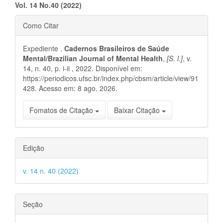
do
Vol. 1
4 No.40 (2022)
artigo
Detalhes
Como Citar
principal
do
Expediente .
Cadernos Brasileiros de Saúde
artigo
Mental/Brazilian Journal of Mental Health
,
[S. l.]
, v.
14, n. 40, p. i-ii , 2022. Disponível em:
https://periodicos.ufsc.br/index.php/cbsm/article/view/91
428. Acesso em: 8 ago. 2026.
Fomatos de Citação
Baixar Citação
Edição
v. 14 n. 40 (2022)
Seção