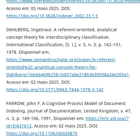
https://www.liverpooluniversitypress.co.uk/doi/10.3828/indexer
Acesso em: 05 maio 2025. DOI:
https://doi.org/10.3828/indexer.2002.23.1.5
DAHLBERG, Ingetraut. A referent-oriented, analytical
concept theory for interdisciplinary classification.
International Classification, [S. l.], v. 5, n. 3, p. 142–151,
1978. Disponível em:
https://www.semanticscholar.org/paper/A-referent-
oriented%2C-analytical-concept-theory-for-
Dahlberg/16b66469b25b16d57a0e21863630938a34e205e1
.
Acesso em: 02 maio 2025. DOI:
https://doi.org/10.5771/0943-7444-1978-3-142
FARROW, John F. A Cognitive Process Model of Document
Indexing. Journal of Documentation, United Kingdom, v. 47,
n. 3, p. 149-166, 1991. Disponível em:
https://eric.ed.gov/?
id=EJ431613
. Acesso em: 02 maio 2025. DOI:
https://doi.org/10.1108/eb026875