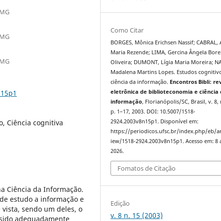
, MG
Como Citar
, MG
BORGES, Mônica Erichsen Nassif; CABRAL,
Maria Rezende; LIMA, Gercina Ângela Bor
, MG
Oliveira; DUMONT, Lígia Maria Moreira; N
Madalena Martins Lopes. Estudos cognitiv
ciência da informação.
Encontros Bibli: re
n15p1
eletrônica de biblioteconomia e ciência
informação
, Florianópolis/SC, Brasil, v. 8, 
p. 1–17, 2003. DOI: 10.5007/1518-
, Ciência cognitiva
2924.2003v8n15p1. Disponível em:
https://periodicos.ufsc.br/index.php/eb/ar
iew/1518-2924.2003v8n15p1. Acesso em: 8 
2026.
Fomatos de Citação
na Ciência da Informação.
de estudo a informação e
Edição
 vista, sendo um deles, o
v. 8 n. 15 (2003)
m sido adequadamente