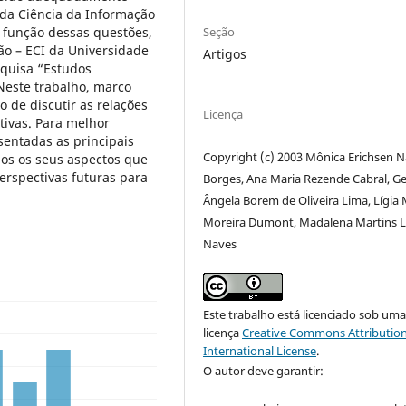
r da Ciência da Informação
Seção
m função dessas questões,
ão – ECI da Universidade
Artigos
squisa “Estudos
Neste trabalho, marco
o de discutir as relações
Licença
tivas. Para melhor
entadas as principais
Copyright (c) 2003 Mônica Erichsen N
dos os seus aspectos que
erspectivas futuras para
Borges, Ana Maria Rezende Cabral, Ge
Ângela Borem de Oliveira Lima, Lígia 
Moreira Dumont, Madalena Martins 
Naves
Este trabalho está licenciado sob um
licença
Creative Commons Attribution
International License
.
O autor deve garantir: