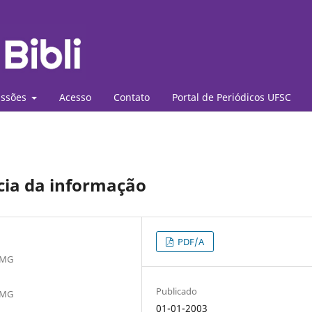
ssões
Acesso
Contato
Portal de Periódicos UFSC
cia da informação
PDF/A
, MG
Publicado
, MG
01-01-2003