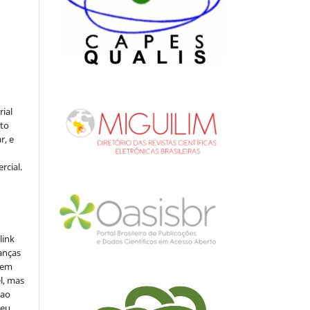
rial
to
r, e
rcial.
link
danças
o em
l, mas
 ao
seu