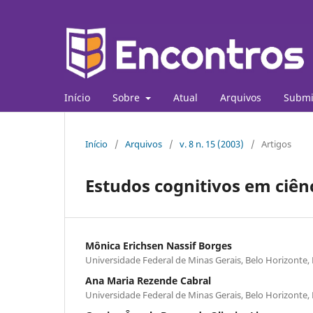
Início
Sobre
Atual
Arquivos
Submi
Início
/
Arquivos
/
v. 8 n. 15 (2003)
/
Artigos
Estudos cognitivos em ciên
Mônica Erichsen Nassif Borges
Universidade Federal de Minas Gerais, Belo Horizonte
Ana Maria Rezende Cabral
Universidade Federal de Minas Gerais, Belo Horizonte