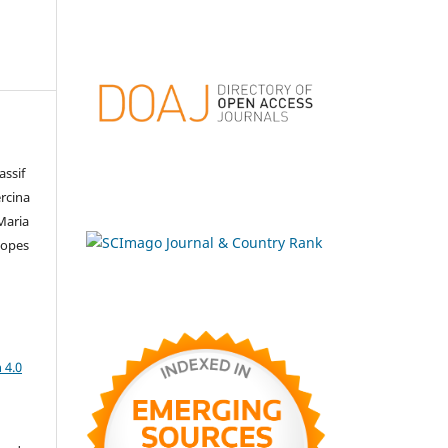
assif
rcina
Maria
Lopes
a
 4.0