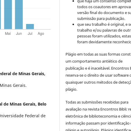
que haja um consenso comple
todos os coautores em aprova
versão final do documento e s
submissão para publicação.
que seu trabalho é original, e s
trabalho e/ou palavras de outr
pessoas foram utilizados, esta
foram devidamente reconhecid
Plágio em todas as suas formas cons
um comportamento antiético de
publicação e é inaceitável. Encontros B
deral de Minas Gerais,
reserva-se o direito de usar software 
quaisquer outros métodos de detecç
 Minas Gerais.
plágio.
Todas as submissões recebidas para
l de Minas Gerais, Belo
avaliação na revista Encontros Bibli
:
r
Universidade Federal de
eletrônica de biblioteconomia e ciênc
informação
passam por identificação
plágio e autoplágio. Plágios identific