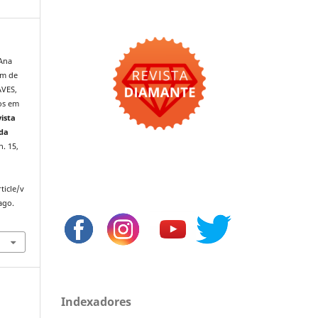
 Ana
em de
AVES,
os em
vista
 da
n. 15,
ticle/v
ago.
Indexadores