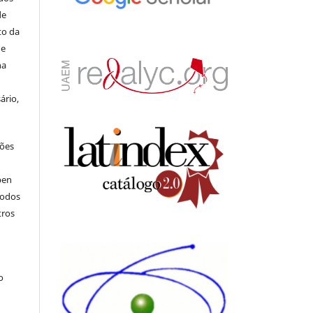
de
to da
de
na
ário,
ções
pen
todos
tros
.
o