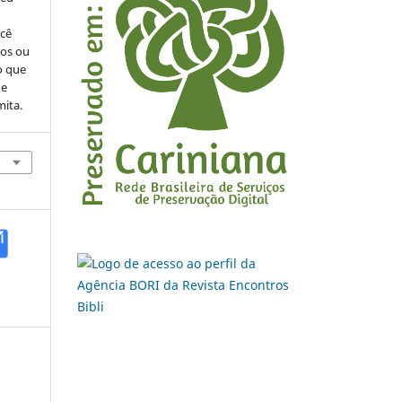
ocê
cos ou
o que
de
mita.