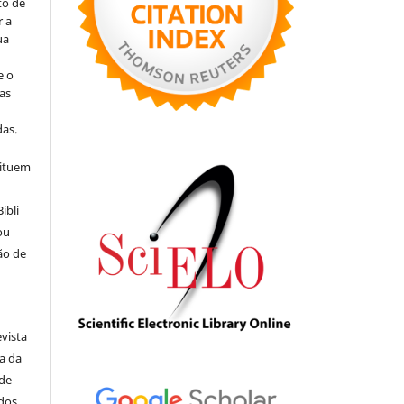
to de
r a
ua
e o
as
s
as.
tituem
ibli
ou
ão de
evista
ia da
 de
ados