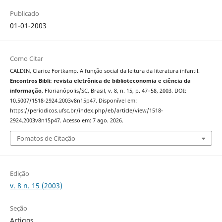
Publicado
01-01-2003
Como Citar
CALDIN, Clarice Fortkamp. A função social da leitura da literatura infantil.
Encontros Bibli: revista eletrônica de biblioteconomia e ciência da
informação
, Florianópolis/SC, Brasil, v. 8, n. 15, p. 47–58, 2003. DOI:
10.5007/1518-2924.2003v8n15p47. Disponível em:
https://periodicos.ufsc.br/index.php/eb/article/view/1518-
2924.2003v8n15p47. Acesso em: 7 ago. 2026.
Fomatos de Citação
Edição
v. 8 n. 15 (2003)
Seção
Artigos