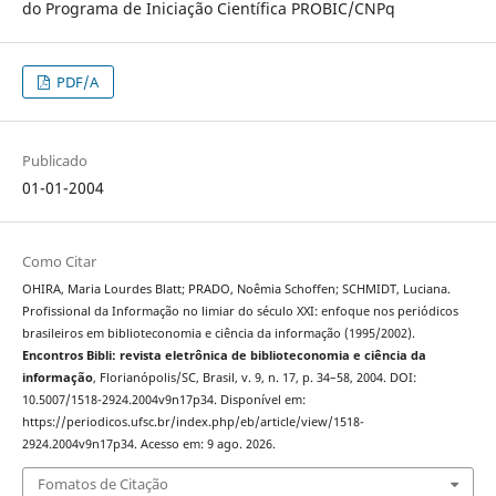
do Programa de Iniciação Científica PROBIC/CNPq
PDF/A
Publicado
01-01-2004
Como Citar
OHIRA, Maria Lourdes Blatt; PRADO, Noêmia Schoffen; SCHMIDT, Luciana.
Profissional da Informação no limiar do século XXI: enfoque nos periódicos
brasileiros em biblioteconomia e ciência da informação (1995/2002).
Encontros Bibli: revista eletrônica de biblioteconomia e ciência da
informação
, Florianópolis/SC, Brasil, v. 9, n. 17, p. 34–58, 2004. DOI:
10.5007/1518-2924.2004v9n17p34. Disponível em:
https://periodicos.ufsc.br/index.php/eb/article/view/1518-
2924.2004v9n17p34. Acesso em: 9 ago. 2026.
Fomatos de Citação