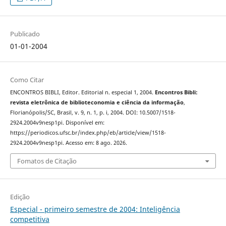
Publicado
01-01-2004
Como Citar
ENCONTROS BIBLI, Editor. Editorial n. especial 1, 2004.
Encontros Bibli:
revista eletrônica de biblioteconomia e ciência da informação
,
Florianópolis/SC, Brasil, v. 9, n. 1, p. i, 2004. DOI: 10.5007/1518-
2924.2004v9nesp1pi. Disponível em:
https://periodicos.ufsc.br/index.php/eb/article/view/1518-
2924.2004v9nesp1pi. Acesso em: 8 ago. 2026.
Fomatos de Citação
Edição
Especial - primeiro semestre de 2004: Inteligência
competitiva