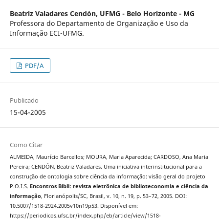
Beatriz Valadares Cendón,
UFMG - Belo Horizonte - MG
Professora do Departamento de Organização e Uso da
Informação ECI-UFMG.
PDF/A
Publicado
15-04-2005
Como Citar
ALMEIDA, Maurício Barcellos; MOURA, Maria Aparecida; CARDOSO, Ana Maria
Pereira; CENDÓN, Beatriz Valadares. Uma iniciativa interinstitucional para a
construção de ontologia sobre ciência da informação: visão geral do projeto
P.O.I.S.
Encontros Bibli: revista eletrônica de biblioteconomia e ciência da
informação
, Florianópolis/SC, Brasil, v. 10, n. 19, p. 53–72, 2005. DOI:
10.5007/1518-2924.2005v10n19p53. Disponível em:
https://periodicos.ufsc.br/index.php/eb/article/view/1518-