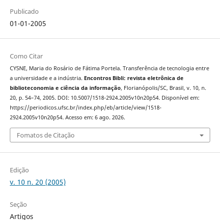
Publicado
01-01-2005
Como Citar
CYSNE, Maria do Rosário de Fátima Portela. Transferência de tecnologia entre
a universidade e a indústria.
Encontros Bibli: revista eletrônica de
biblioteconomia e ciência da informação
, Florianópolis/SC, Brasil, v. 10, n.
20, p. 54–74, 2005. DOI: 10.5007/1518-2924.2005v10n20p54. Disponível em:
https://periodicos.ufsc.br/index.php/eb/article/view/1518-
2924.2005v10n20p54. Acesso em: 6 ago. 2026.
Fomatos de Citação
Edição
v. 10 n. 20 (2005)
Seção
Artigos