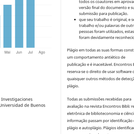
todos os coautores em aprova
versão final do documento e s
submissão para publicação.
que seu trabalho é original, e s
trabalho e/ou palavras de outr
pessoas foram utilizados, esta
foram devidamente reconhecid
Plágio em todas as suas formas cons
um comportamento antiético de
publicação e é inaceitável. Encontros B
reserva-se o direito de usar software 
quaisquer outros métodos de detecç
plágio.
Todas as submissões recebidas para
e Investigaciones
, Universidad de Buenos
avaliação na revista Encontros Bibli
:
r
eletrônica de biblioteconomia e ciênc
informação
passam por identificação
plágio e autoplágio. Plágios identific