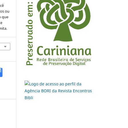
ocê
cos ou
o que
de
mita.