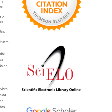
r a
ua
e o
as
s
as.
tituem
ibli
ou
ão de
evista
ia da
 de
ados