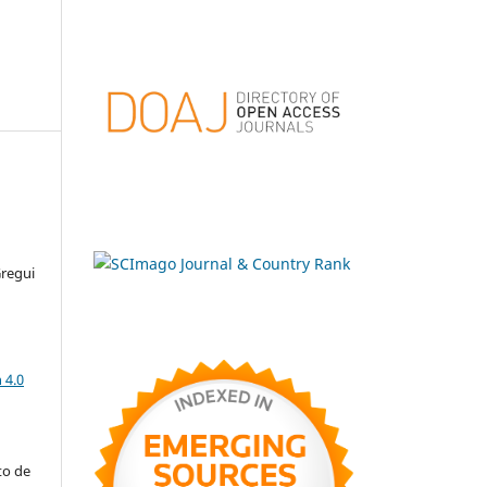
Gregui
a
 4.0
to de