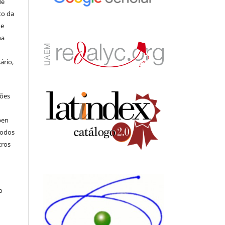
de
to da
de
na
ário,
ções
pen
todos
tros
.
o