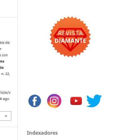
,
ela de;
e
s con
sta
 da
 n. 22,
ticle/v
8 ago.
Indexadores