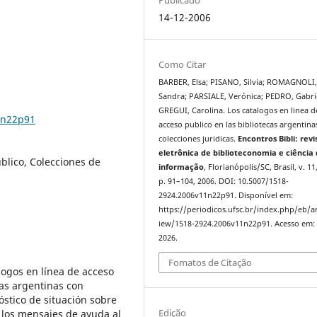
14-12-2006
Como Citar
BARBER, Elsa; PISANO, Silvia; ROMAGNOLI
Sandra; PARSIALE, Verónica; PEDRO, Gabri
GREGUI, Carolina. Los catalogos en linea d
1n22p91
acceso publico en las bibliotecas argentina
colecciones juridicas.
Encontros Bibli: revi
eletrônica de biblioteconomia e ciência
blico, Colecciones de
informação
, Florianópolis/SC, Brasil, v. 11,
p. 91–104, 2006. DOI: 10.5007/1518-
2924.2006v11n22p91. Disponível em:
https://periodicos.ufsc.br/index.php/eb/ar
iew/1518-2924.2006v11n22p91. Acesso em: 
2026.
Fomatos de Citação
álogos en línea de acceso
cas argentinas con
óstico de situación sobre
Edição
o, los mensajes de ayuda al