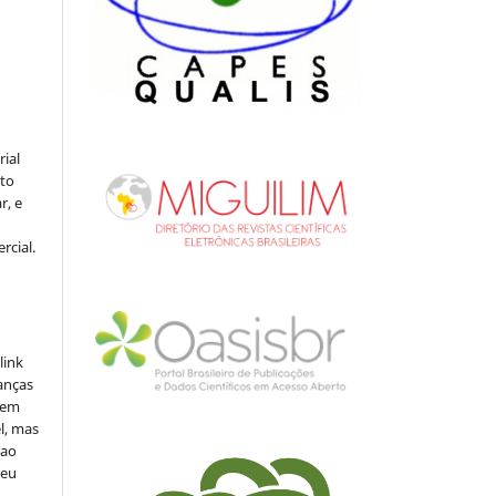
rial
to
r, e
rcial.
link
danças
o em
l, mas
 ao
seu