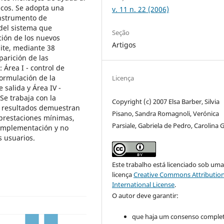
ficos. Se adopta una
v. 11 n. 22 (2006)
instrumento de
 del sistema que
Seção
ción de los nuevos
Artigos
ite, mediante 38
parición de las
 Área I - control de
formulación de la
Licença
 salida y Área IV -
 Se trabaja con la
Copyright (c) 2007 Elsa Barber, Silvia
s resultados demuestran
Pisano, Sandra Romagnoli, Verónica
 prestaciones mínimas,
Parsiale, Gabriela de Pedro, Carolina 
 implementación y no
s usuarios.
Este trabalho está licenciado sob um
licença
Creative Commons Attribution
International License
.
O autor deve garantir:
que haja um consenso comple