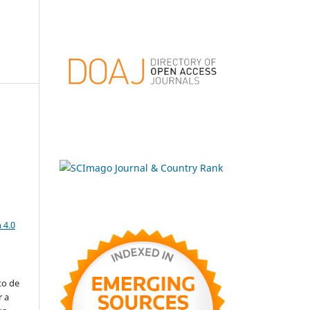
a
 4.0
to de
r a