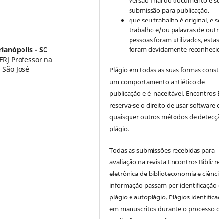
versão final do documento e s
submissão para publicação.
que seu trabalho é original, e s
trabalho e/ou palavras de outr
pessoas foram utilizados, esta
foram devidamente reconhecid
rianópolis - SC
FRJ Professor na
 São José
Plágio em todas as suas formas cons
um comportamento antiético de
publicação e é inaceitável. Encontros B
reserva-se o direito de usar software 
quaisquer outros métodos de detecç
plágio.
Todas as submissões recebidas para
avaliação na revista Encontros Bibli
:
r
eletrônica de biblioteconomia e ciênc
informação
passam por identificação
plágio e autoplágio. Plágios identific
em manuscritos durante o processo 