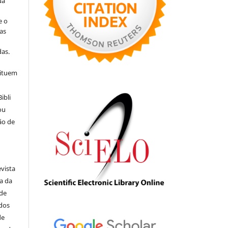
ua
e o
as
s
as.
tituem
ibli
ou
ão de
evista
ia da
 de
ados
de