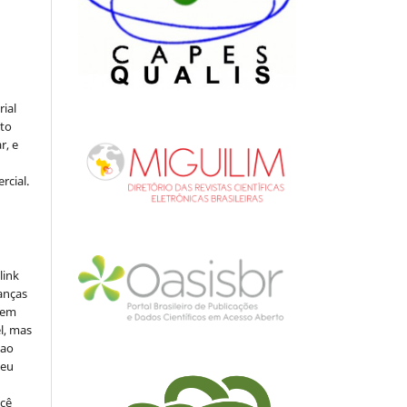
rial
to
r, e
rcial.
link
danças
o em
l, mas
 ao
seu
ocê