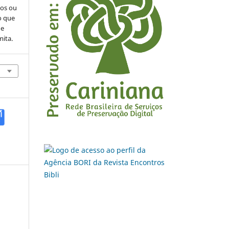
cos ou
o que
de
mita.