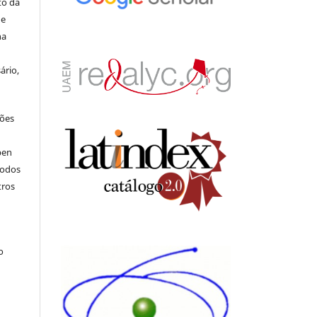
to da
de
na
ário,
ções
pen
todos
tros
.
o