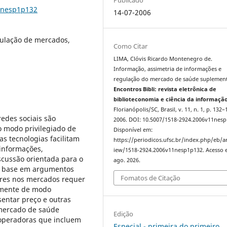
11nesp1p132
14-07-2006
gulação de mercados,
Como Citar
LIMA, Clóvis Ricardo Montenegro de.
Informação, assimetria de informações e
regulação do mercado de saúde suplement
Encontros Bibli: revista eletrônica de
biblioteconomia e ciência da informaçã
Florianópolis/SC, Brasil, v. 11, n. 1, p. 132–
edes sociais são
2006. DOI: 10.5007/1518-2924.2006v11nesp
o modo privilegiado de
Disponível em:
s tecnologias facilitam
https://periodicos.ufsc.br/index.php/eb/ar
 informações,
iew/1518-2924.2006v11nesp1p132. Acesso 
iscussão orientada para o
ago. 2026.
m base em argumentos
Fomatos de Citação
tores nos mercados requer
lmente de modo
sentar preço e outras
 mercado de saúde
Edição
operadoras que incluem
Especial - primeira do primeiro