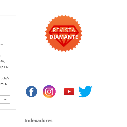
ar.
o
,
146,
1p132.
ticle/v
em: 6
Indexadores