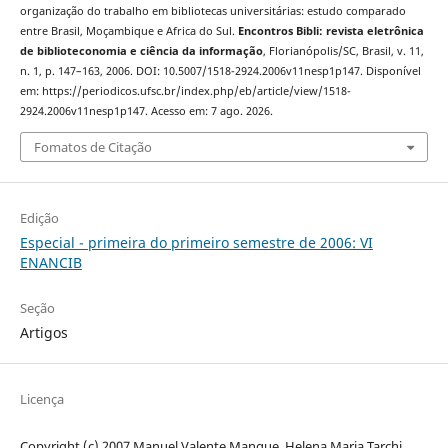
organização do trabalho em bibliotecas universitárias: estudo comparado
entre Brasil, Moçambique e Africa do Sul.
Encontros Bibli: revista eletrônica
de biblioteconomia e ciência da informação
, Florianópolis/SC, Brasil, v. 11,
n. 1, p. 147–163, 2006. DOI: 10.5007/1518-2924.2006v11nesp1p147. Disponível
em: https://periodicos.ufsc.br/index.php/eb/article/view/1518-
2924.2006v11nesp1p147. Acesso em: 7 ago. 2026.
Fomatos de Citação
Edição
Especial - primeira do primeiro semestre de 2006: VI
ENANCIB
Seção
Artigos
Licença
Copyright (c) 2007 Manuel Valente Mangue, Helena Maria Tarchi