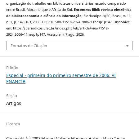
organização do trabalho em bibliotecas universitárias: estudo comparado
entre Brasil, Moçambique e Africa do Sul.
Encontros Bibli: revista eletrônica
de biblioteconomia e ciência da informação
, Florianópolis/SC, Brasil, v. 11,
n. 1, p. 147–163, 2006. DOI: 10.5007/1518-2924.2006v11nesp1p147. Disponível
em: https://periodicos.ufsc.br/index.php/eb/article/view/1518-
2924.2006v11nesp1p147. Acesso em: 7 ago. 2026.
Fomatos de Citação
Edição
Especial - primeira do primeiro semestre de 2006: VI
ENANCIB
Seção
Artigos
Licença
Copyright (c) 2007 Manuel Valente Mangue, Helena Maria Tarchi