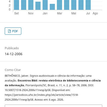
PDF
Publicado
14-12-2006
Como Citar
BETHÔNICO, Jalver. Signos audiovisuais e ciência da informação: uma
avaliação.
Encontros Bibli: revista eletrônica de biblioteconomia e ciência
da informação
, Florianópolis/SC, Brasil, v. 11, n. 2, p. 58–78, 2006. DOI:
10.5007/1518-2924.2006v11nesp3p58. Disponível em:
https://periodicos.ufsc.br/index.php/eb/article/view/1518-
2924.2006v11nesp3p58. Acesso em: 6 ago. 2026.