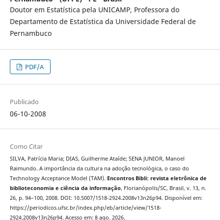
Doutor em Estatística pela UNICAMP, Professora do
Departamento de Estatística da Universidade Federal de
Pernambuco
PDF/A
Publicado
06-10-2008
Como Citar
SILVA, Patrícia Maria; DIAS, Guilherme Ataíde; SENA JUNIOR, Manoel
Raimundo. A importância da cultura na adoção tecnológica, o caso do
Technology Acceptance Model (TAM).
Encontros Bibli: revista eletrônica de
biblioteconomia e ciência da informação
, Florianópolis/SC, Brasil, v. 13, n.
26, p. 94–100, 2008. DOI: 10.5007/1518-2924.2008v13n26p94. Disponível em:
https://periodicos.ufsc.br/index.php/eb/article/view/1518-
2924.2008v13n26p94. Acesso em: 8 ago. 2026.